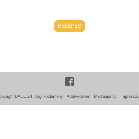
BELÉPÉS
opyright DACE Zrt.
Jogi közlemény
Adatvédelem
Médiaajánlat
Impressz