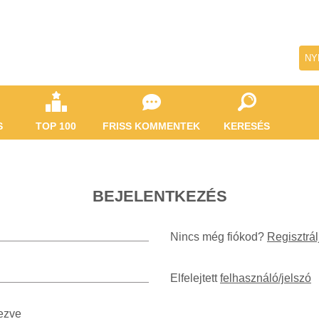
NY
S
TOP 100
FRISS KOMMENTEK
KERESÉS
BEJELENTKEZÉS
Nincs még fiókod?
Regisztrál
Elfelejtett
felhasználó/jelszó
ezve