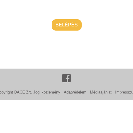
BELÉPÉS
opyright DACE Zrt.
Jogi közlemény
Adatvédelem
Médiaajánlat
Impressz