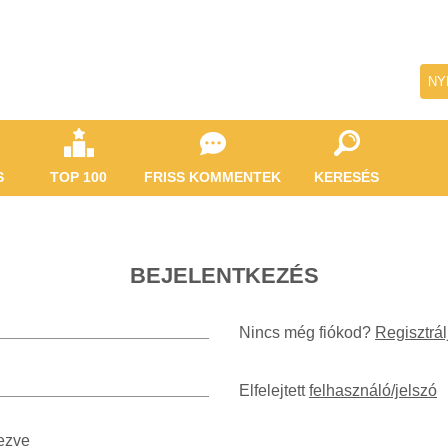
NY
S
TOP 100
FRISS KOMMENTEK
KERESÉS
BEJELENTKEZÉS
Nincs még fiókod?
Regisztrál
Elfelejtett
felhasználó/jelszó
ezve