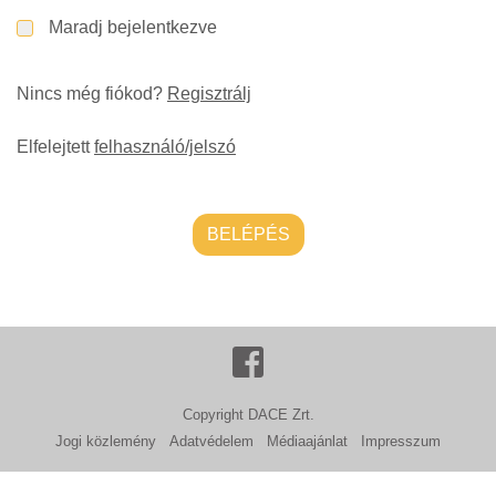
Maradj bejelentkezve
Nincs még fiókod?
Regisztrálj
Elfelejtett
felhasználó/jelszó
BELÉPÉS
Copyright DACE Zrt.
Jogi közlemény
Adatvédelem
Médiaajánlat
Impresszum