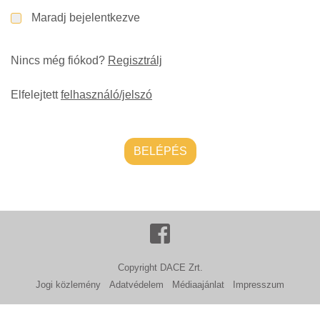
Maradj bejelentkezve
Nincs még fiókod?
Regisztrálj
Elfelejtett
felhasználó/jelszó
BELÉPÉS
Copyright DACE Zrt.
Jogi közlemény
Adatvédelem
Médiaajánlat
Impresszum