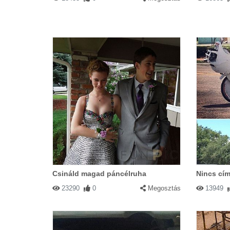
Csináld magad páncélruha
Nincs cím
23290
0
Megosztás
13949