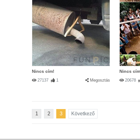
Nincs cím!
Nincs cím
27137
1
Megosztás
20678
1
2
3
Következő