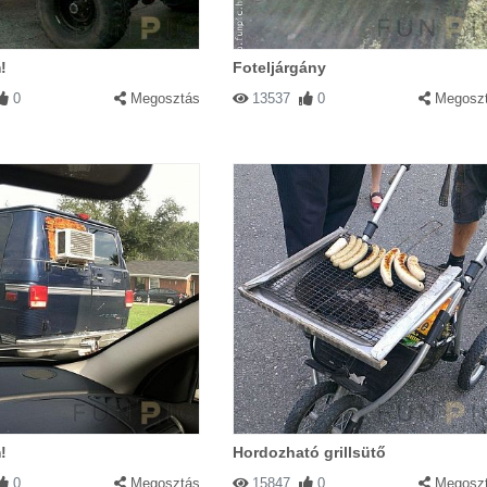
!
Foteljárgány
0
Megosztás
13537
0
Megosz
!
Hordozható grillsütő
0
Megosztás
15847
0
Megosz