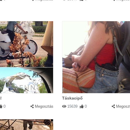
!
Táskacipő
0
Megosztás
15639
0
Megosz