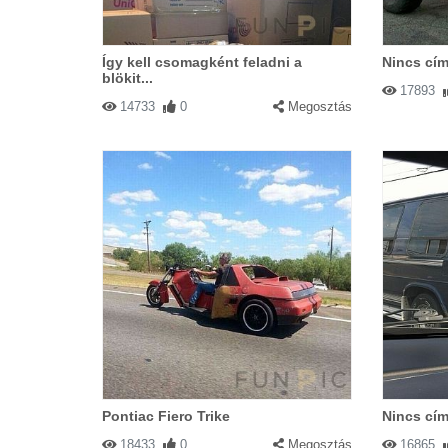
Így kell csomagként feladni a
Nincs cím
blökit...
17893
14733
0
Megosztás
Pontiac Fiero Trike
Nincs cím
18433
0
Megosztás
16865