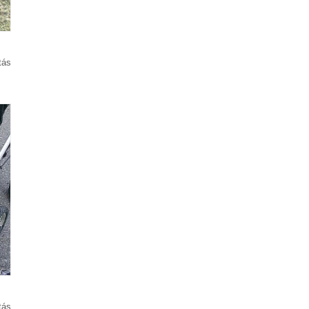
tás
tás