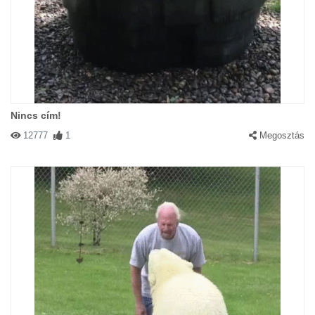
Nincs cím!
12777
1
Megosztás