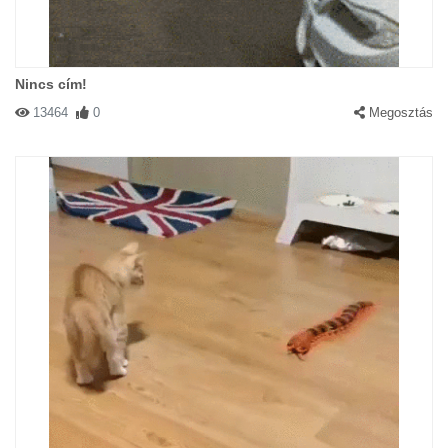
Nincs cím!
13464
0
Megosztás