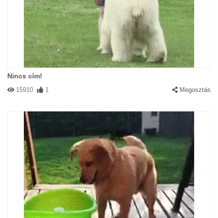
Nincs cím!
15910
1
Megosztás