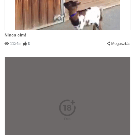
Nincs cím!
11345
0
Megosztás