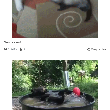
Nincs cím!
13985
0
Megosztás