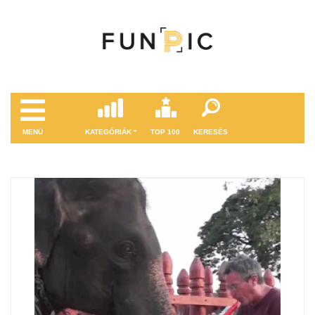
MENÜ
KATEGÓRIÁK
TOP 100
KERESÉS