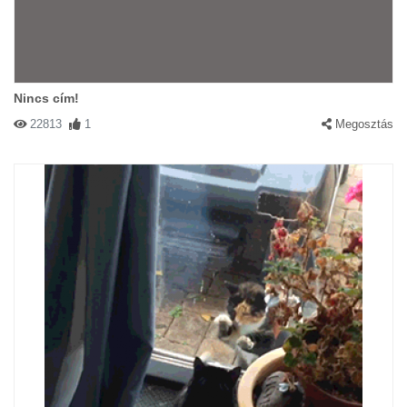
Nincs cím!
22813
1
Megosztás