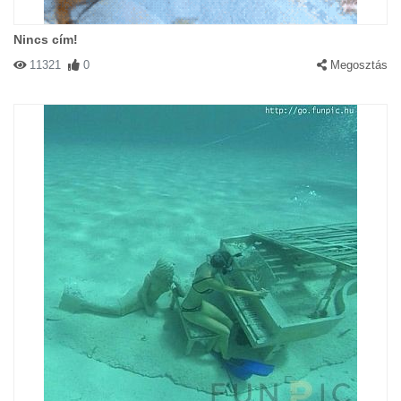
Nincs cím!
11321
0
Megosztás