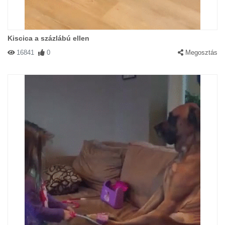
Kiscica a százlábú ellen
16841
0
Megosztás