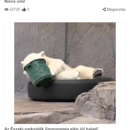
Nincs cím!
10729
0
Megosztás
Az Északi-sarkvidék űrprogramja elég jól halad!