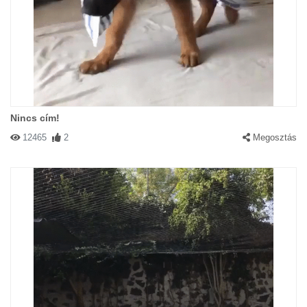
Nincs cím!
12465
2
Megosztás