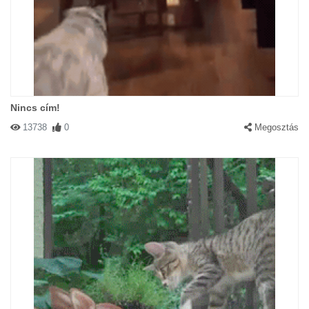
Nincs cím!
13738
0
Megosztás