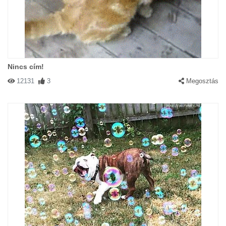
Nincs cím!
12131
3
Megosztás