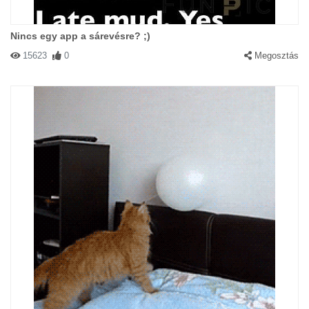
Nincs egy app a sárevésre? ;)
15623
0
Megosztás