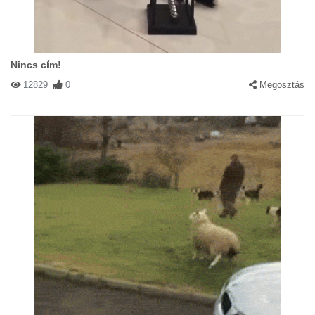
Nincs cím!
12829
0
Megosztás