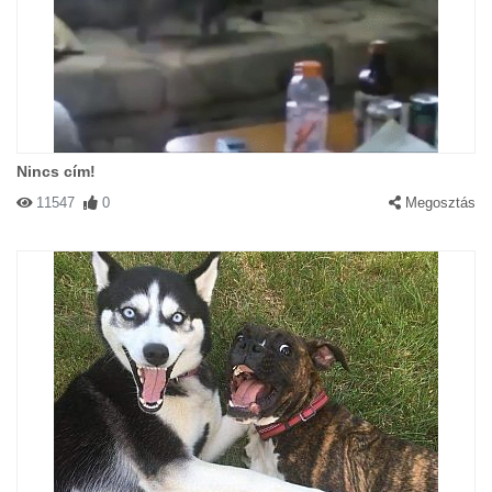
Nincs cím!
11547
0
Megosztás