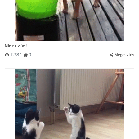
Nincs cím!
12687
0
Megosztás