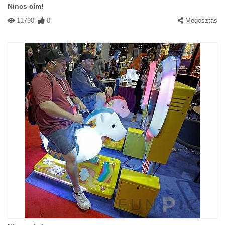
Nincs cím!
11790
0
Megosztás