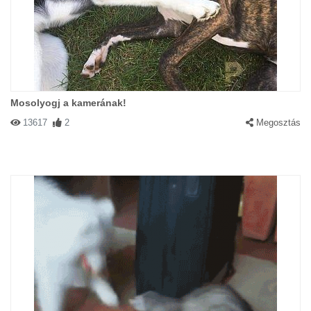
Mosolyogj a kamerának!
13617
2
Megosztás