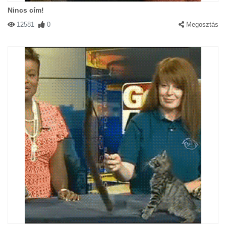
Nincs cím!
12581
0
Megosztás