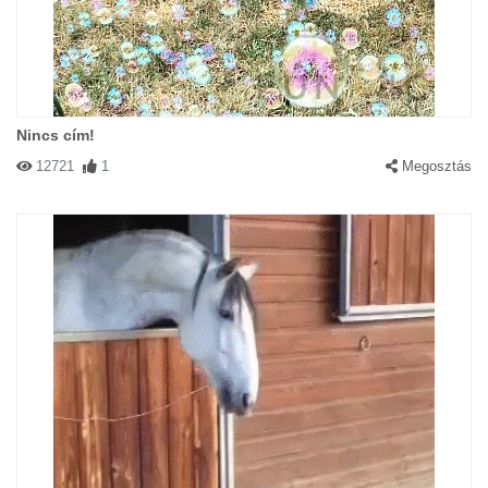
Nincs cím!
12721
1
Megosztás