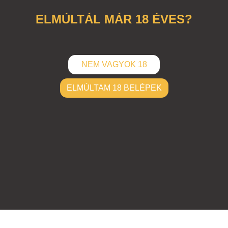
ELMÚLTÁL MÁR 18 ÉVES?
NEM VAGYOK 18
ELMÚLTAM 18 BELÉPEK
ELKÜLD
Hozzászólások (
4
)
#117051 A
|
2006-06-26 00:00:00
|
Válasz