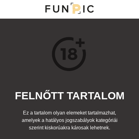
MENÜ
KATEGÓRIÁK
TOP 100
KERESÉS
FELNŐTT TARTALOM
24513
2
Kedvenc
Ez a tartalom olyan elemeket tartalmazhat,
Cím:
amelyek a hatályos jogszabályok kategóriái
szex a repülő szőnyegen
Beküldte:
-
Kategória:
szerint kiskorúakra károsak lehetnek.
Felnőtt
Címke:
fuck
,
aladdin
,
disney