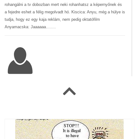
rohangálni a tv dobozban mert neki rohanhatsz a képernyőnek és
a fejedre eshet a félig megolvadt hó. Kiscica: Anyu, még a hülye is
tudja, hogy ez egy kaja reklám, nem pedig oktatófilm
Anyamacska: Jaaaaaa........
#79826 BadCat
|
2004-05-15 00:00:00
|
Válasz
Egyszerűen imádni valóak!Mama+Pindurka+Papa.Teljes a családi
összhang!