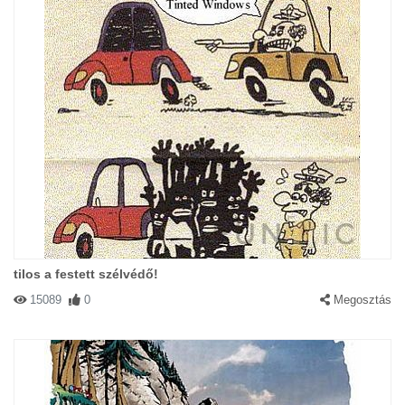
#78970 qwe
|
2004-05-11 00:00:00
|
Válasz
Anyuu...szoval az Apa tenyleg egy igazi hos volt ??
#78971 BabyGIRL
|
2004-05-11 00:00:00
|
Válasz
imádnivalóak
tilos a festett szélvédő!
15089
0
Megosztás