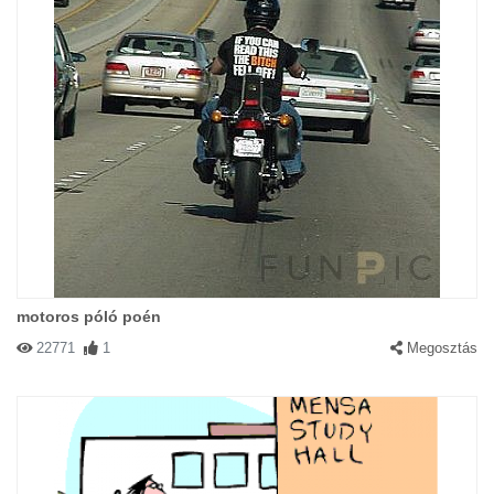
Hol a kanapé+ a sör? :)
#77494 NORBI
|
2004-05-05 00:00:00
|
Válasz
NEZD KISFIAM O A 007 CICA!!HAT NEM JOL NEZ KI?
motoros póló poén
22771
1
Megosztás
#77495 cSAPÓ atTILA
|
2004-05-05 00:00:00
|
Válasz
Látod,fiam milyen jó itt bent a melegben