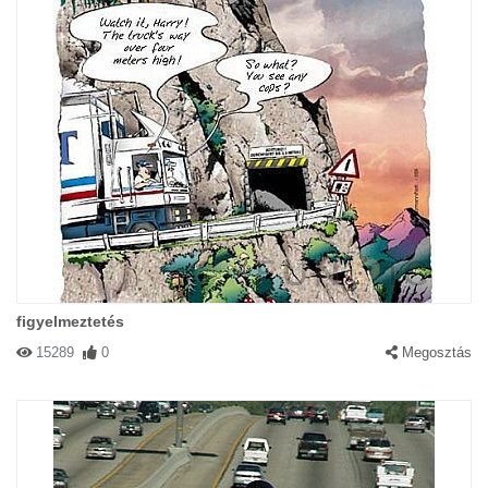
#78690 D!nnye
|
2004-05-10 00:00:00
|
Válasz
Erre nincsenek szavak.. :o)
#78290 Vektor2004
|
2004-05-08 00:00:00
|
Válasz
Anyuci! Tudod, ha most a bácsi a TV-ben megfázik, akkor Cica-
kakás lessz az orra!
figyelmeztetés
15289
0
Megosztás
#78291 Márk
|
2004-05-08 00:00:00
|
Válasz