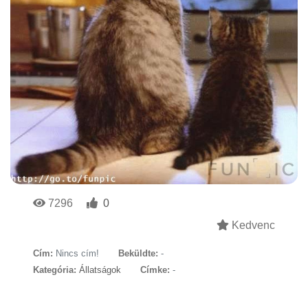
7296
0
Kedvenc
Cím:
Nincs cím!
Beküldte:
-
Kategória:
Állatságok
Címke:
-