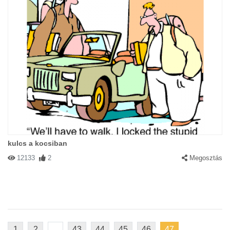
#77496 Gabest
|
2004-05-05 00:00:00
|
Válasz
Anyu,Ő miért mehet ki cicakabát nélkül?
kulcs a kocsiban
12133
2
Megosztás
#77497 Mártika
|
2004-05-05 00:00:00
|
Válasz
Tök husi szerintem
1
2
...
43
44
45
46
47