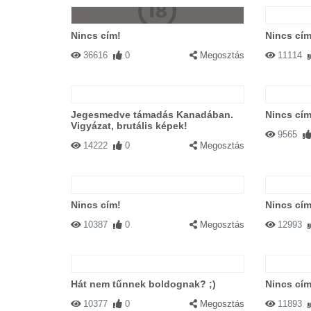
Nincs cím!
Nincs cím
36616
0
Megosztás
11114
Jegesmedve támadás Kanadában.
Nincs cím
Vigyázat, brutális képek!
9565
14222
0
Megosztás
Nincs cím!
Nincs cím
10387
0
Megosztás
12993
Hát nem tűnnek boldognak? ;)
Nincs cím
10377
0
Megosztás
11893