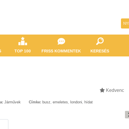
NY
S
TOP 100
FRISS KOMMENTEK
KERESÉS
Kedvenc
a:
Járművek
Címke:
busz
,
emeletes
,
londoni
,
hídat