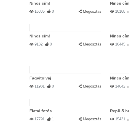
Nincs cím!
Nincs cím
16335
0
Megosztás
10168
Nincs cím!
Nincs cím
9132
0
Megosztás
10445
Fagyitolvaj
Nincs cím
11981
0
Megosztás
14642
Fiatal fotós
Repülő h
17791
1
Megosztás
15431