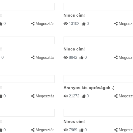
!
Nincs cím!
0
Megosztás
13102
0
Megosz
!
Nincs cím!
0
Megosztás
8842
0
Megosz
!
Aranyos kis apróságok :)
0
Megosztás
21272
0
Megosz
!
Nincs cím!
0
Megosztás
7969
0
Megosz