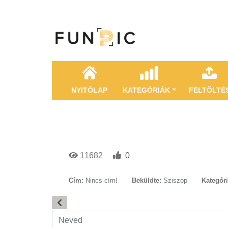
NYITÓLAP
KATEGÓRIÁK
FELTÖLTÉ
11682
0
Cím:
Nincs cím!
Beküldte:
Sziszop
Kategóri