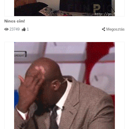
Nincs cím!
23749
1
Megosztás