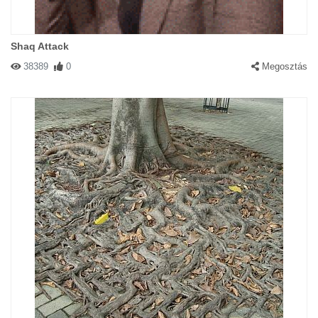
Shaq Attack
38389
0
Megosztás