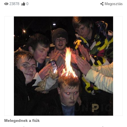
23878
0
Megosztás
Melegednek a fiúk