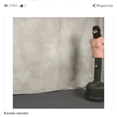
27661
1
Megosztás
Karate mester