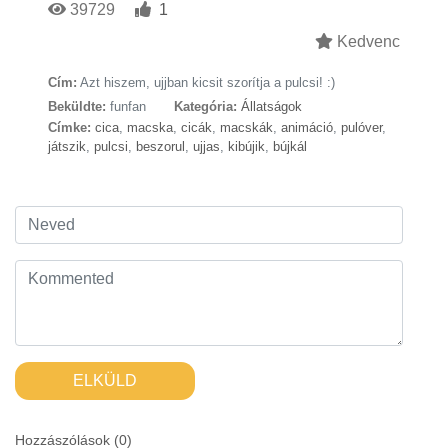
39729
1
Kedvenc
Cím:
Azt hiszem, ujjban kicsit szorítja a pulcsi! :)
Beküldte:
funfan
Kategória:
Állatságok
Címke:
cica
,
macska
,
cicák
,
macskák
,
animáció
,
pulóver
,
játszik
,
pulcsi
,
beszorul
,
ujjas
,
kibújik
,
bújkál
ELKÜLD
Hozzászólások (
0
)