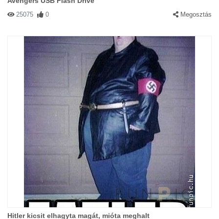
Avengers USB Flash Drive
25075
0
Megosztás
Hitler kicsit elhagyta magát, mióta meghalt