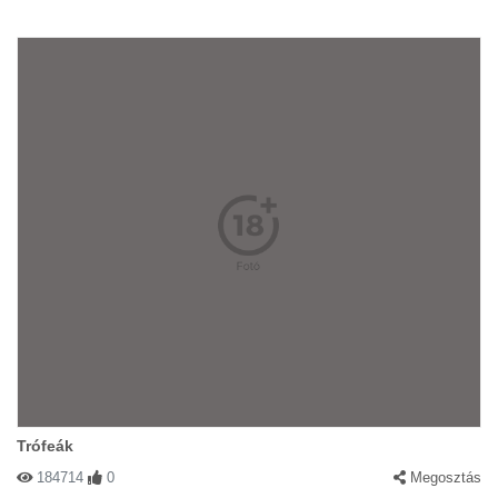
Trófeák
184714
0
Megosztás