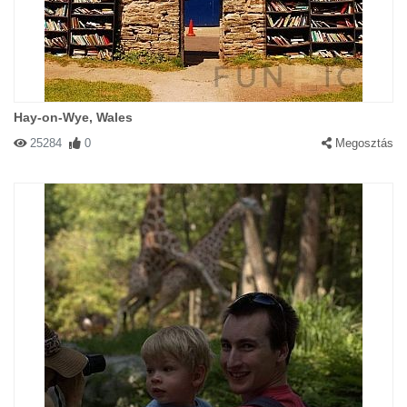
Hay-on-Wye, Wales
25284
0
Megosztás