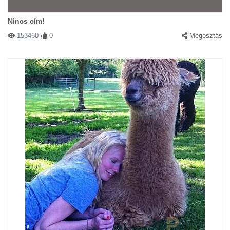
Nincs cím!
153460
0
Megosztás