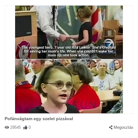
Pofánvágtam egy szelet pizzával
29545
0
Megosztás