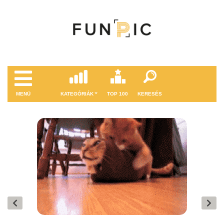
MENÜ
KATEGÓRIÁK
TOP 100
KERESÉS