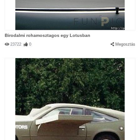
Birodalmi rohamosztagos egy Lotusban
23722
0
Megosztás