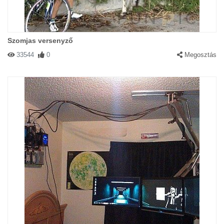
Szomjas versenyző
33544
0
Megosztás