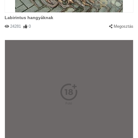
Labirintus hangyáknak
24281
0
Megosztás