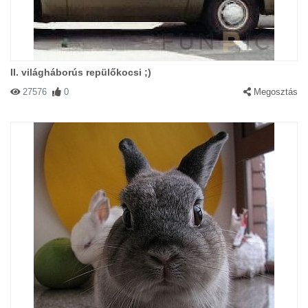
II. világháborús repülőkocsi ;)
27576
0
Megosztás