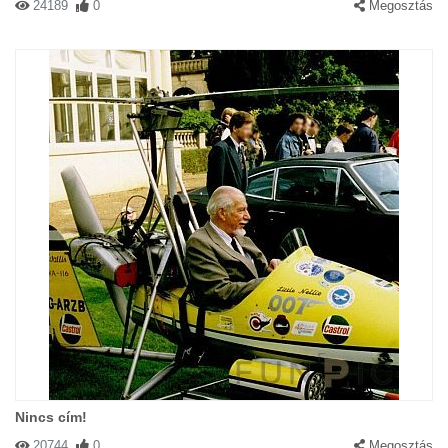
24189
0
Megosztás
Nincs cím!
20744
0
Megosztás