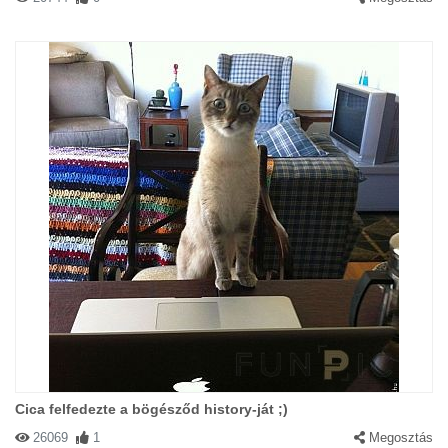
Cica felfedezte a bögésződ history-ját ;)
26069
1
Megosztás