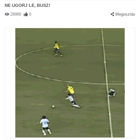
NE UGORJ LE, BUSZ!
28980
0
Megosztás