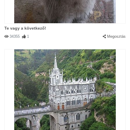
Te vagy a következő!
34355
1
Megosztás