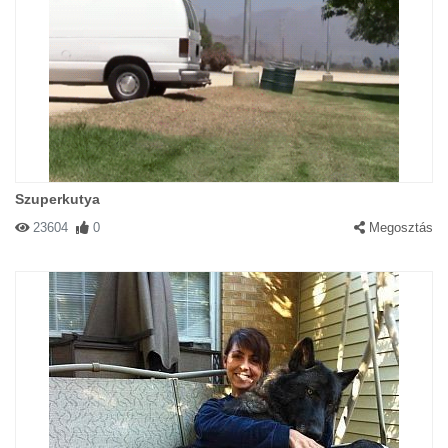
Szuperkutya
23604
0
Megosztás