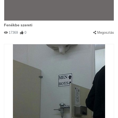
Fenékbe szereti
17369
0
Megosztás