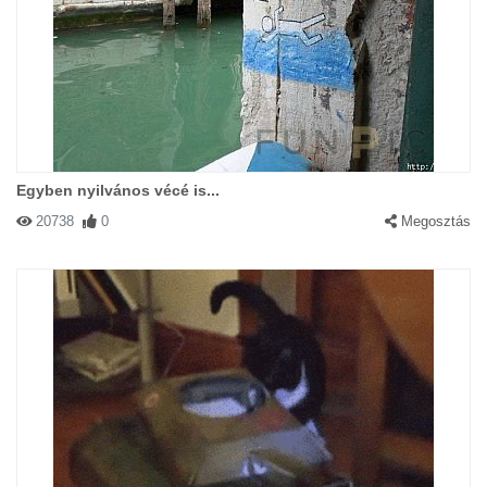
Egyben nyilvános vécé is...
20738
0
Megosztás