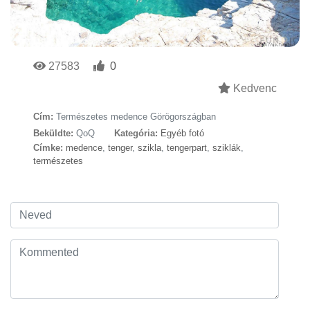
27583
0
Kedvenc
Cím:
Természetes medence Görögországban
Beküldte:
QoQ
Kategória:
Egyéb fotó
Címke:
medence
,
tenger
,
szikla
,
tengerpart
,
sziklák
,
természetes