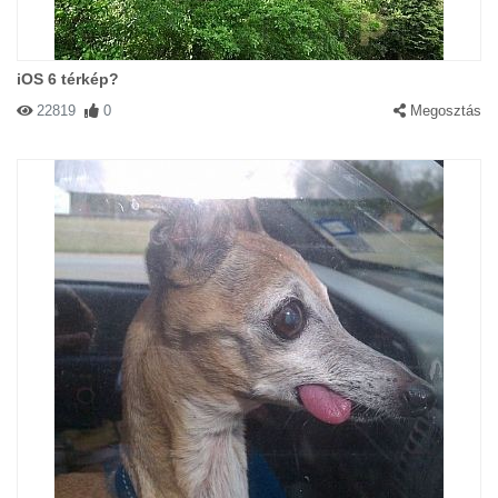
iOS 6 térkép?
22819
0
Megosztás