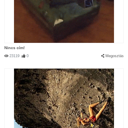
Nincs cím!
23119
0
Megosztás