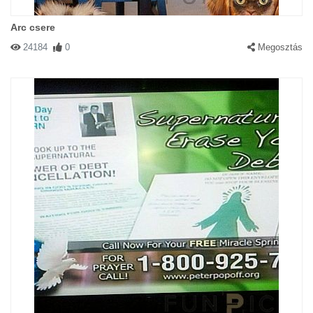
Arc csere
24184
0
Megosztás