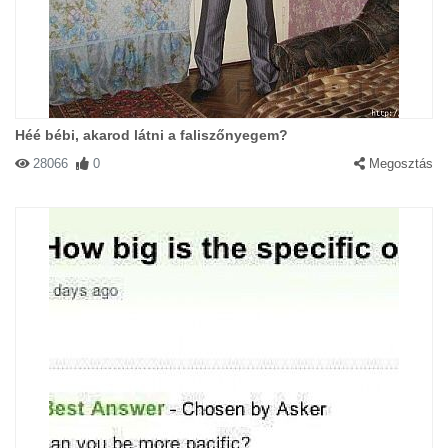
Héé bébi, akarod látni a faliszőnyegem?
28066
0
Megosztás