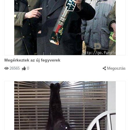
Megérkeztek az új fegyverek
26565
0
Megosztás