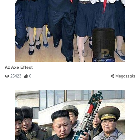
Az Axe Effect
25423
0
Megosztás