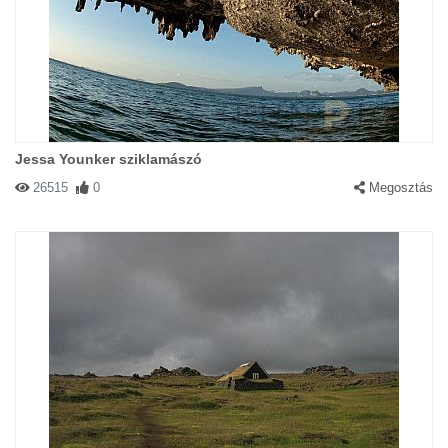
Jessa Younker sziklamászó
26515
0
Megosztás