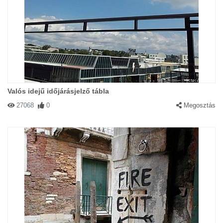
Valós idejű időjárásjelző tábla
27068
0
Megosztás