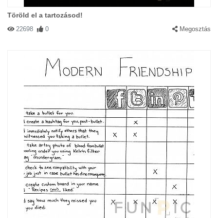
Töröld el a tartozásod!
22698
0
Megosztás