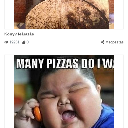
Könyv leárazás
19231
0
Megosztás