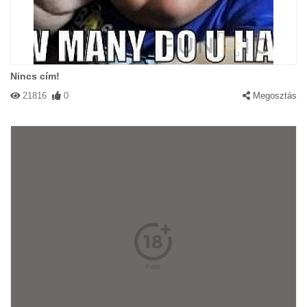
Nincs cím!
21816
0
Megosztás