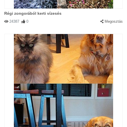
Régi zongorából kerti vízesés
24387
0
Megosztás