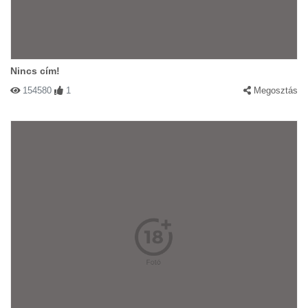
Nincs cím!
154580
1
Megosztás