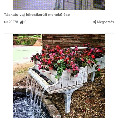
Táskatolvaj félresikerült menekülése
20278
0
Megosztás