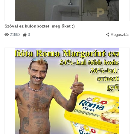
Szóval ez különbözteti meg őket ;)
21892
0
Megosztás