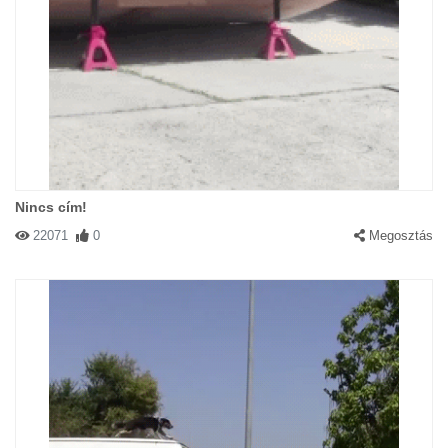
Nincs cím!
22071
0
Megosztás