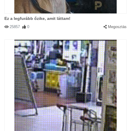
Ez a legfurább őzike, amit láttam!
25857
0
Megosztás