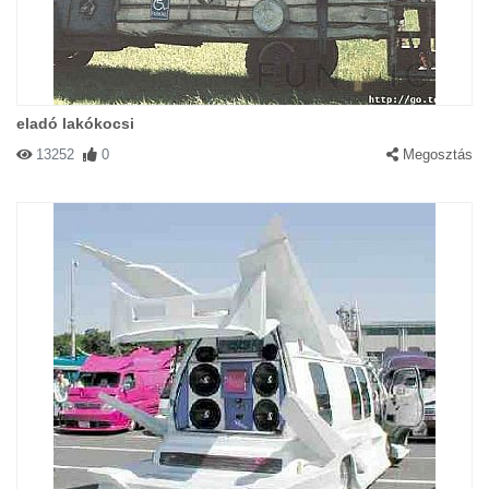
eladó lakókocsi
13252
0
Megosztás