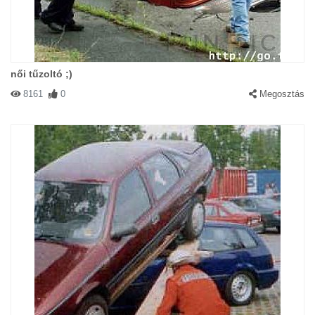
női tűzoltó ;)
8161
0
Megosztás