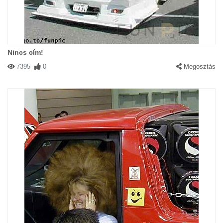
Nincs cím!
7395
0
Megosztás