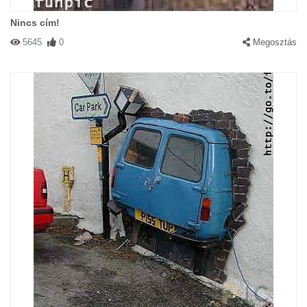
Nincs cím!
5645
0
Megosztás