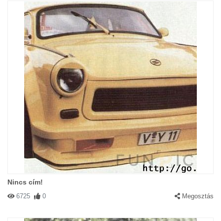
Nincs cím!
6725
0
Megosztás