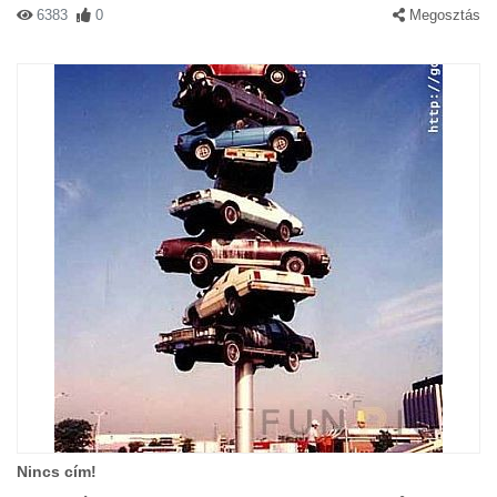
6383
0
Megosztás
Nincs cím!