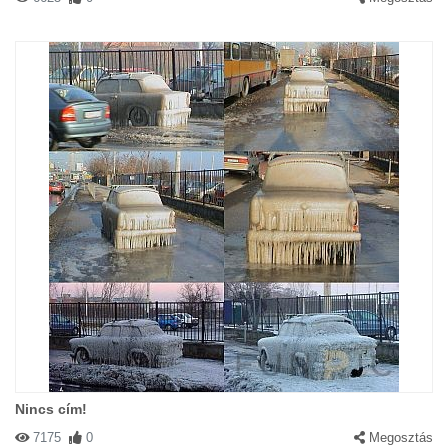
Nincs cím!
7175
0
Megosztás