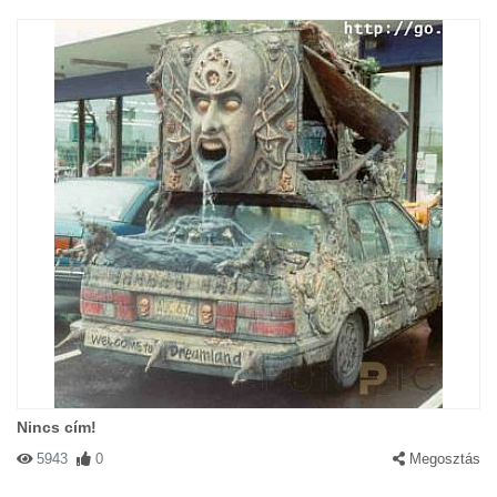
Nincs cím!
5943
0
Megosztás