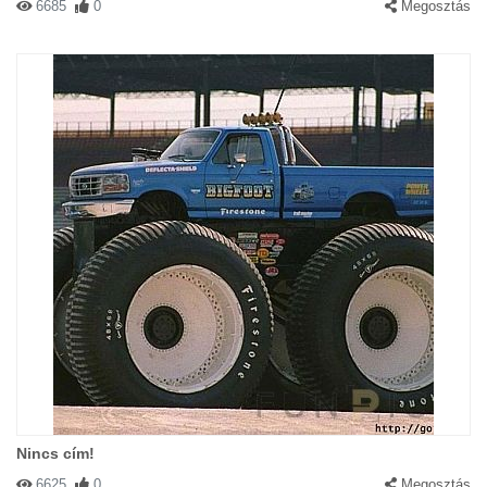
6685
0
Megosztás
Nincs cím!
6625
0
Megosztás