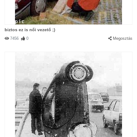
biztos ez is női vezető ;)
7456
0
Megosztás