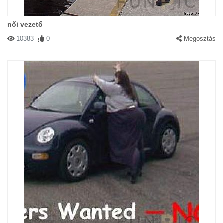
női vezető
10383
0
Megosztás