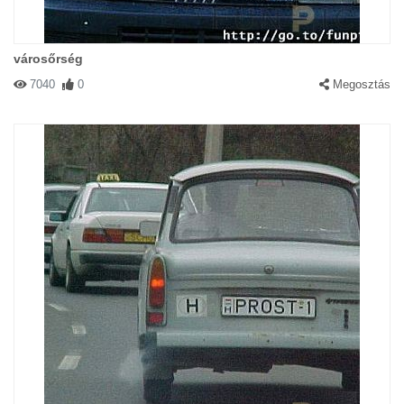
városőrség
7040
0
Megosztás