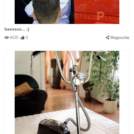
basszus... ;)
6525
0
Megosztás