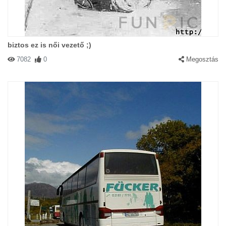
biztos ez is női vezető ;)
7082
0
Megosztás