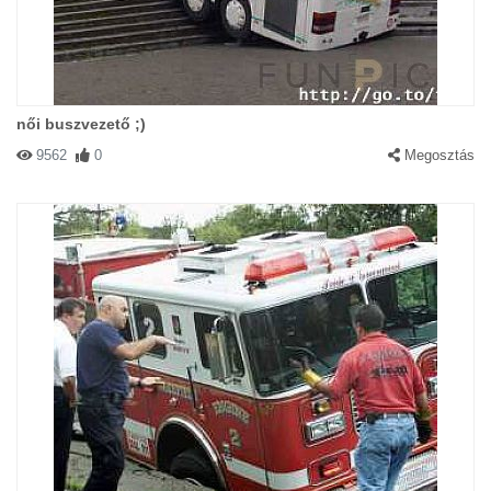
női buszvezető ;)
9562
0
Megosztás