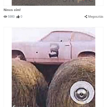
Nincs cím!
5980
0
Megosztás