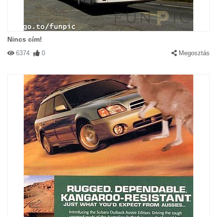
Nincs cím!
6374
0
Megosztás