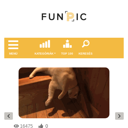
MENÜ
KATEGÓRIÁK
TOP 100
KERESÉS
16475
0