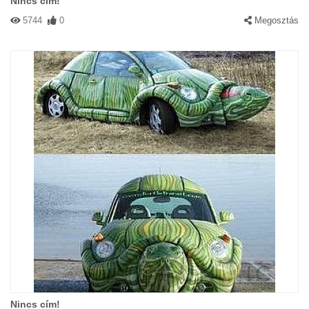
Nincs cím!
5744
0
Megosztás
Nincs cím!