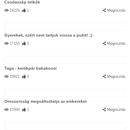
Csodaszép tetkók
24226
1
Megosztás
Gyerekek, ezért nem tartjuk vissza a pukit! ;)
17155
0
Megosztás
Taga - kerékpár babakocsi
18921
0
Megosztás
Oroszország megváltoztatja az embereket
17840
1
Megosztás