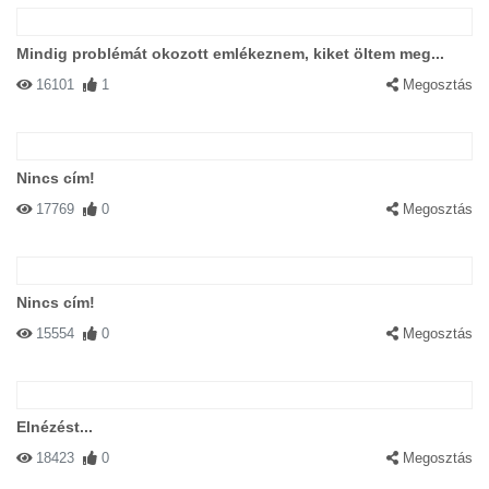
Mindig problémát okozott emlékeznem, kiket öltem meg...
16101
1
Megosztás
Nincs cím!
17769
0
Megosztás
Nincs cím!
15554
0
Megosztás
Elnézést...
18423
0
Megosztás