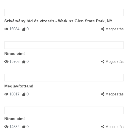
Szivárvány híd és vízesés - Watkins Glen State Park, NY
16084
0
Megosztás
Nincs cím!
19706
0
Megosztás
Megjavítottam!
16017
0
Megosztás
Nincs cím!
14532
0
Megosztás