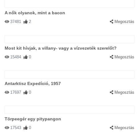
A nők olyanok, mint a bacon
37481
2
Megosztás
Most kit hívjak, a villany- vagy a vízvezeték szerelőt?
15484
0
Megosztás
Antarktisz Expedíció, 1957
17697
0
Megosztás
Törpeegér egy pitypangon
17543
0
Megosztás