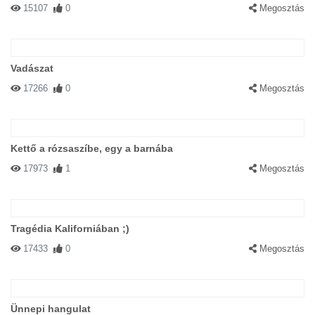
15107
0
Megosztás
Vadászat
17266
0
Megosztás
Kettő a rózsaszíbe, egy a barnába
17973
1
Megosztás
Tragédia Kaliforniában ;)
17433
0
Megosztás
Ünnepi hangulat