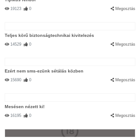
19123
0
Megosztás
Teljes körű biztonságtechnikai kivitelezés
14529
0
Megosztás
Ezért nem sms-ezünk sétálás közben
15690
0
Megosztás
Mesésen nézett ki!
16195
0
Megosztás