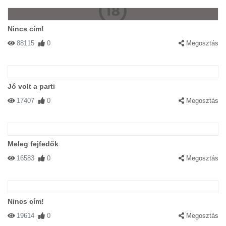
Nincs cím!
88115
0
Megosztás
Jó volt a parti
17407
0
Megosztás
Meleg fejfedők
16583
0
Megosztás
Nincs cím!
19614
0
Megosztás