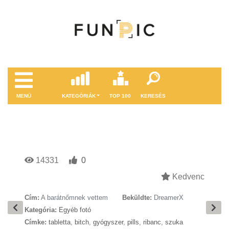
MENÜ
KATEGÓRIÁK
TOP 100
KERESÉS
14331
0
Kedvenc
Cím:
A barátnőmnek vettem
Beküldte:
DreamerX
Kategória:
Egyéb fotó
Címke:
tabletta
,
bitch
,
gyógyszer
,
pills
,
ribanc
,
szuka