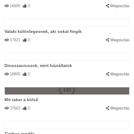
16605
0
Megosztás
Valaki különlegesnek, aki sokat fingik
17821
0
Megosztás
Dinoszauruszok, mint háziállatok
18805
0
Megosztás
Mit takar a külső
37663
0
Megosztás
Tipikus rendőr