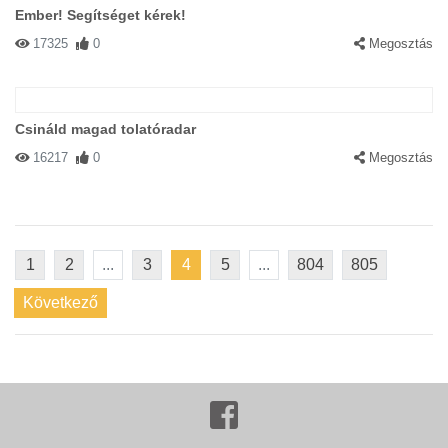
Ember! Segítséget kérek!
17325
0
Megosztás
Csináld magad tolatóradar
16217
0
Megosztás
1
2
...
3
4
5
...
804
805
Következő