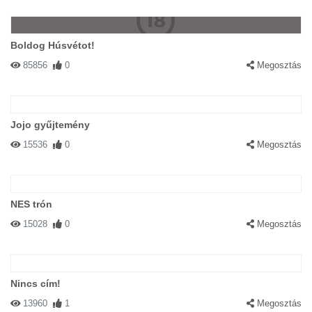
Boldog Húsvétot!
85856
0
Megosztás
Jojo gyűjtemény
15536
0
Megosztás
NES trón
15028
0
Megosztás
Nincs cím!
13960
1
Megosztás