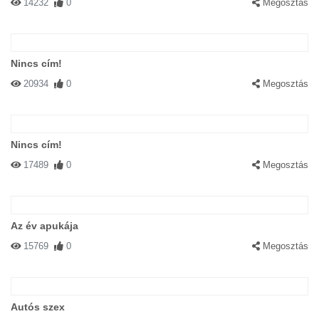
14232
0
Megosztás
Nincs cím!
20934
0
Megosztás
Nincs cím!
17489
0
Megosztás
Az év apukája
15769
0
Megosztás
Autós szex