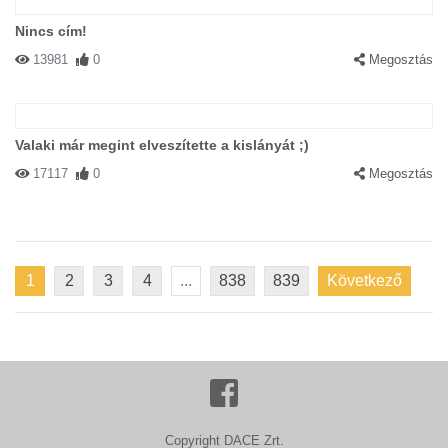
Nincs cím!
13981
0
Megosztás
Valaki már megint elveszítette a kislányát ;)
17117
0
Megosztás
1
2
3
4
...
838
839
Következő
Copyright DACE Zrt.