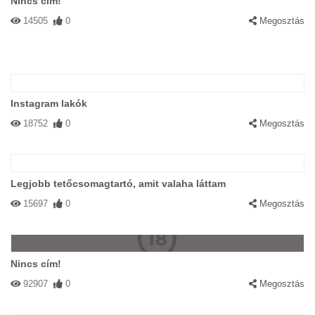
Nincs cím!
14505
0
Megosztás
Instagram lakók
18752
0
Megosztás
Legjobb tetőcsomagtartó, amit valaha láttam
15697
0
Megosztás
Nincs cím!
92907
0
Megosztás