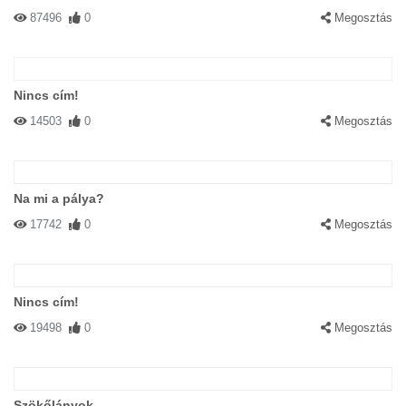
87496
0
Megosztás
Nincs cím!
14503
0
Megosztás
Na mi a pálya?
17742
0
Megosztás
Nincs cím!
19498
0
Megosztás
Szökőlányok