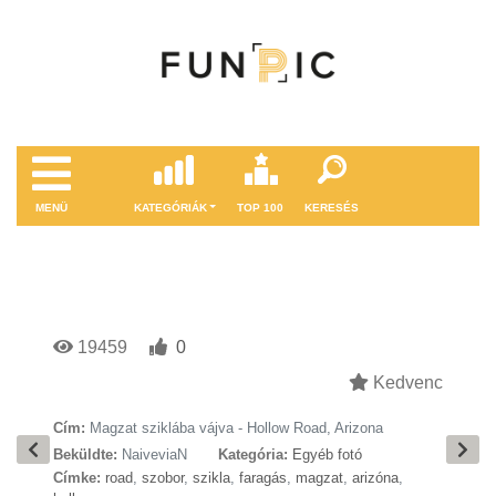
MENÜ
KATEGÓRIÁK
TOP 100
KERESÉS
19459
0
Kedvenc
Cím:
Magzat sziklába vájva - Hollow Road, Arizona
Beküldte:
NaiveviaN
Kategória:
Egyéb fotó
Címke:
road
,
szobor
,
szikla
,
faragás
,
magzat
,
arizóna
,