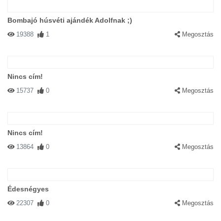
Bombajó húsvéti ajándék Adolfnak ;)
19388
1
Megosztás
Nincs cím!
15737
0
Megosztás
Nincs cím!
13864
0
Megosztás
Édesnégyes
22307
0
Megosztás