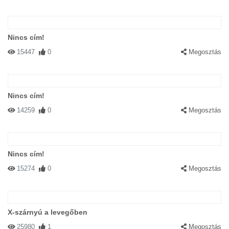
Nincs cím!
15447
0
Megosztás
Nincs cím!
14259
0
Megosztás
Nincs cím!
15274
0
Megosztás
X-szárnyú a levegőben
25980
1
Megosztás