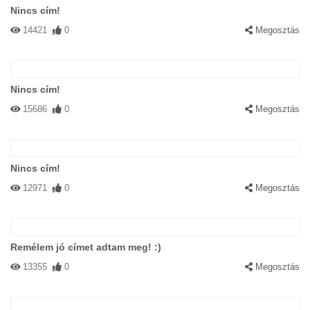
Nincs cím!
14421
0
Megosztás
Nincs cím!
15686
0
Megosztás
Nincs cím!
12971
0
Megosztás
Remélem jó címet adtam meg! :)
13355
0
Megosztás