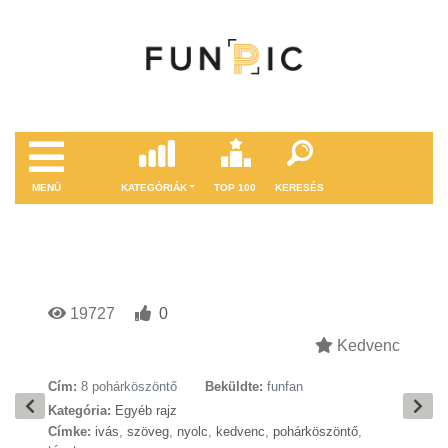
MENÜ
KATEGÓRIÁK
TOP 100
KERESÉS
19727
0
Kedvenc
Cím:
8 pohárköszöntő
Beküldte:
funfan
Kategória:
Egyéb rajz
Címke:
ivás
,
szöveg
,
nyolc
,
kedvenc
,
pohárköszöntő
,