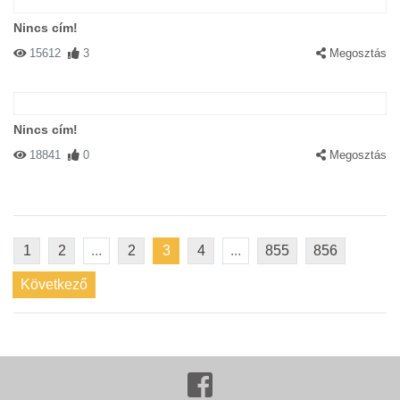
Nincs cím!
15612
3
Megosztás
Nincs cím!
18841
0
Megosztás
1
2
...
2
3
4
...
855
856
Következő