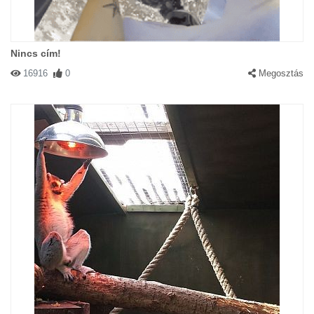
Nincs cím!
16916
0
Megosztás