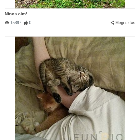
Nincs cím!
15897
0
Megosztás