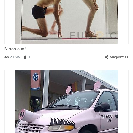
Nincs cím!
20749
0
Megosztás