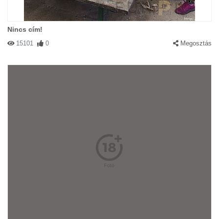
Nincs cím!
15101
0
Megosztás