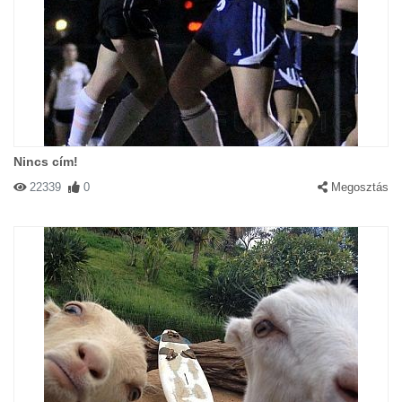
Nincs cím!
22339
0
Megosztás