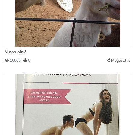
Nincs cím!
16808
0
Megosztás