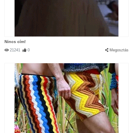
Nincs cím!
21241
0
Megosztás