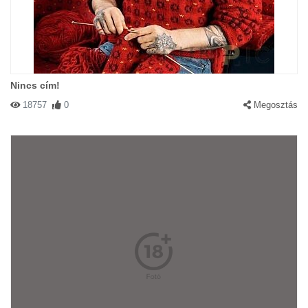
Nincs cím!
18757
0
Megosztás