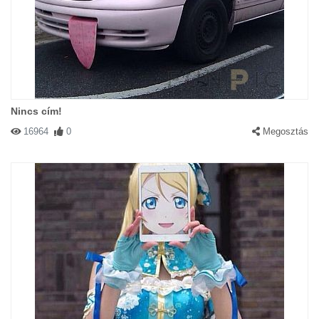
Nincs cím!
16964
0
Megosztás