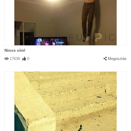
Nincs cím!
17639
0
Megosztás