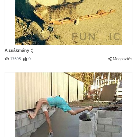
A zsákmány :)
17598
0
Megosztás