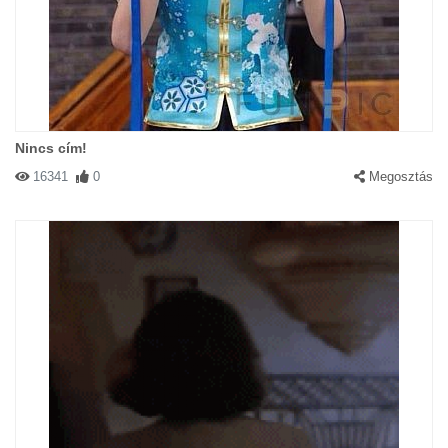
Nincs cím!
16341
0
Megosztás