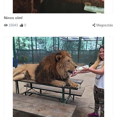
Nincs cím!
15043
0
Megosztás