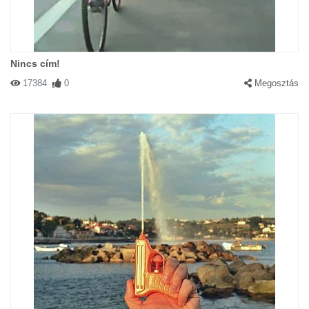
Nincs cím!
17384
0
Megosztás