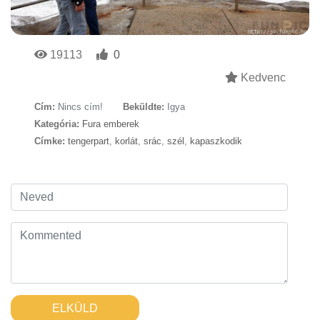
19113
0
Kedvenc
Cím:
Nincs cím!
Beküldte:
Igya
Kategória:
Fura emberek
Címke:
tengerpart
,
korlát
,
srác
,
szél
,
kapaszkodik
ELKÜLD