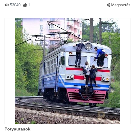
53040
1
Megosztás
Potyautasok