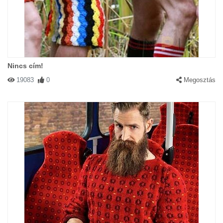
Nincs cím!
19083
0
Megosztás