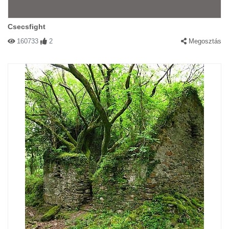
Csecsfight
160733
2
Megosztás