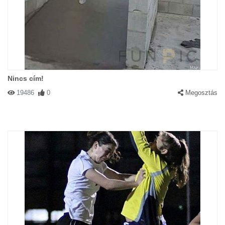
Nincs cím!
19486
0
Megosztás