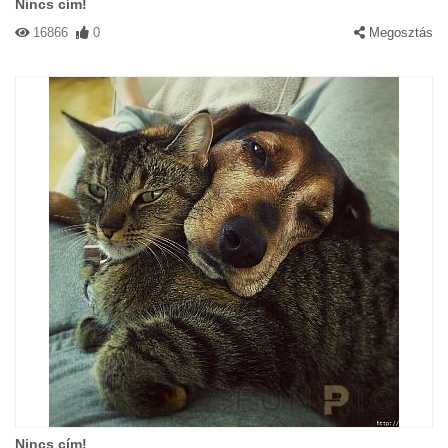
Nincs cím!
16866
0
Megosztás
Nincs cím!