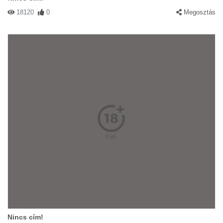
18120
0
Megosztás
Nincs cím!