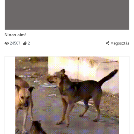
Nincs cím!
24567
2
Megosztás