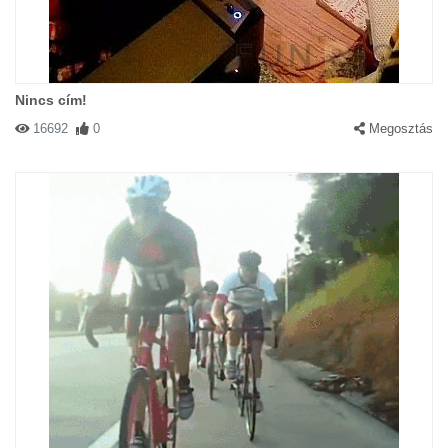
Nincs cím!
16692
0
Megosztás