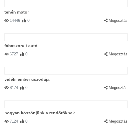
tehén motor
14446
0
Megosztás
fábaszorult autó
6727
0
Megosztás
vidéki ember uszodája
8174
0
Megosztás
hogyan köszönjünk a rendőröknek
7124
0
Megosztás