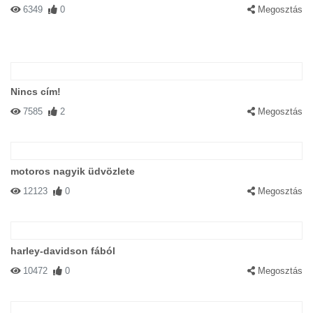
6349
0
Megosztás
Nincs cím!
7585
2
Megosztás
motoros nagyik üdvözlete
12123
0
Megosztás
harley-davidson fából
10472
0
Megosztás