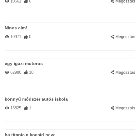
10661
0
Megosztás
Nincs cím!
10971
0
Megosztás
egy igazi motoros
62980
10
Megosztás
könnyű módszer autós iskola
13825
1
Megosztás
ha titanic a kocsid neve