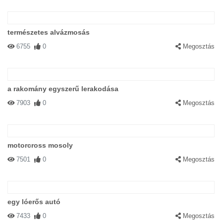
természetes alvázmosás
6755
0
Megosztás
a rakomány egyszerű lerakodása
7903
0
Megosztás
motorcross mosoly
7501
0
Megosztás
egy lóerős autó
7433
0
Megosztás