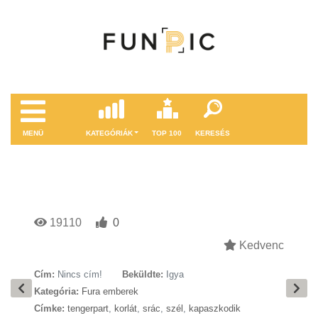
MENÜ
KATEGÓRIÁK
TOP 100
KERESÉS
19110
0
Kedvenc
Cím:
Nincs cím!
Beküldte:
Igya
Kategória:
Fura emberek
Címke:
tengerpart
,
korlát
,
srác
,
szél
,
kapaszkodik