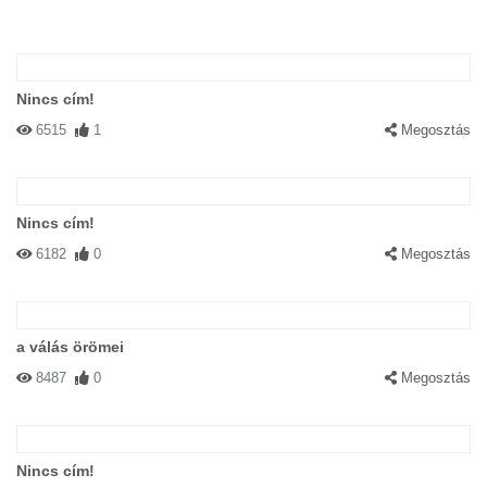
Nincs cím!
6515
1
Megosztás
Nincs cím!
6182
0
Megosztás
a válás örömei
8487
0
Megosztás
Nincs cím!