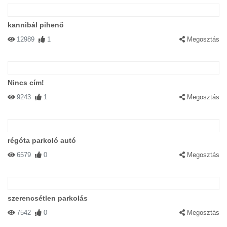
kannibál pihenő
12989
1
Megosztás
Nincs cím!
9243
1
Megosztás
régóta parkoló autó
6579
0
Megosztás
szerencsétlen parkolás
7542
0
Megosztás