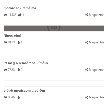
motorosok rémálma
11433
1
Megosztás
Nincs cím!
8113
1
Megosztás
itt még a rendőrt se kímélik
7633
0
Megosztás
előbb megiszom a söröm
8046
0
Megosztás