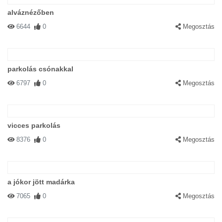
alváznézőben
6644
0
Megosztás
parkolás csónakkal
6797
0
Megosztás
vicces parkolás
8376
0
Megosztás
a jókor jött madárka
7065
0
Megosztás