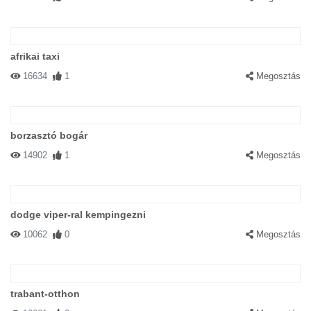
afrikai taxi
16634
1
Megosztás
borzasztó bogár
14902
1
Megosztás
dodge viper-ral kempingezni
10062
0
Megosztás
trabant-otthon