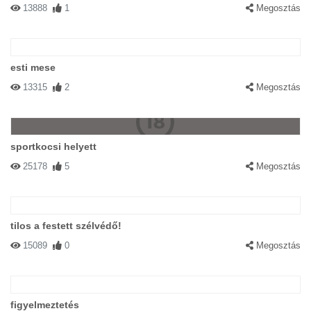
13888
1
Megosztás
esti mese
13315
2
Megosztás
sportkocsi helyett
25178
5
Megosztás
tilos a festett szélvédő!
15089
0
Megosztás
figyelmeztetés