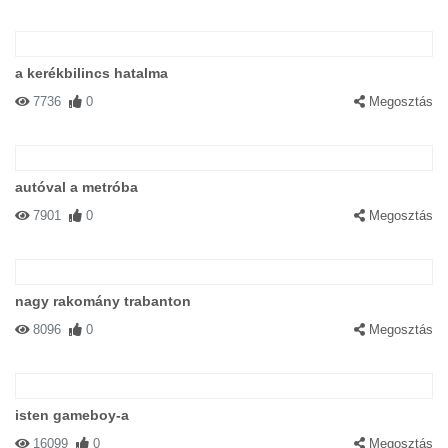
a kerékbilincs hatalma
7736
0
Megosztás
autóval a metróba
7901
0
Megosztás
nagy rakomány trabanton
8096
0
Megosztás
isten gameboy-a
16099
0
Megosztás