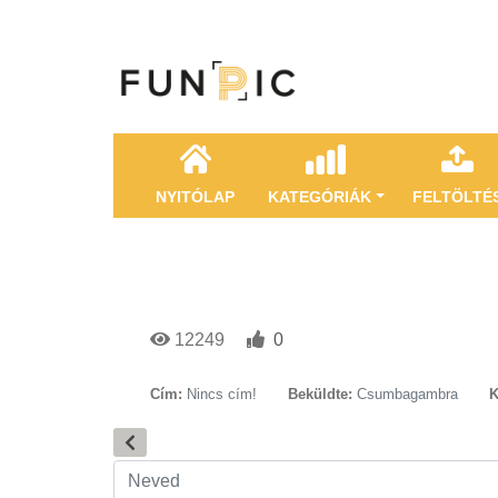
NYITÓLAP
KATEGÓRIÁK
FELTÖLTÉ
12249
0
Cím:
Nincs cím!
Beküldte:
Csumbagambra
K