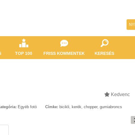
NY
S
TOP 100
FRISS KOMMENTEK
KERESÉS
Kedvenc
ategória:
Egyéb fotó
Címke:
bicikli
,
kerék
,
chopper
,
gumiabroncs