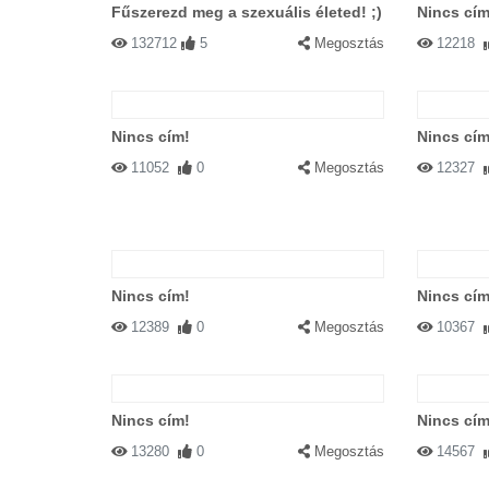
Fűszerezd meg a szexuális életed! ;)
Nincs cím
132712
5
Megosztás
12218
Nincs cím!
Nincs cím
11052
0
Megosztás
12327
Nincs cím!
Nincs cím
12389
0
Megosztás
10367
Nincs cím!
Nincs cím
13280
0
Megosztás
14567