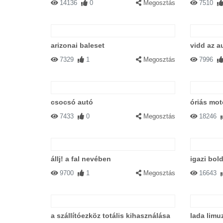
14136
0
Megosztás
7510
arizonai baleset
vidd az a
7329
1
Megosztás
7996
csocsó autó
óriás mot
7433
0
Megosztás
18246
állj! a fal nevében
igazi bol
9700
1
Megosztás
16643
a szállítóezköz totális kihasználása
lada limuz