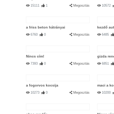
15111
1
Megosztás
10572
a friss beton hátrányai
kezdő au
6760
0
Megosztás
6485
Nincs cím!
gizda re
7393
0
Megosztás
6851
a fogorvos kocsija
maci a k
10273
0
Megosztás
10200