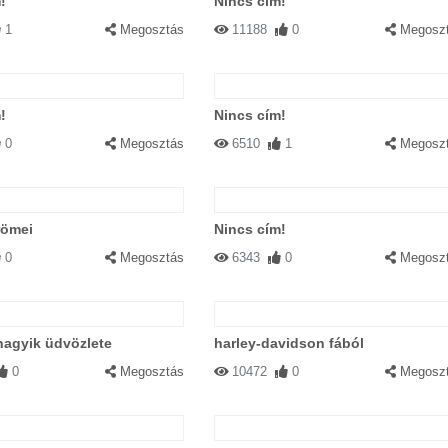
!
Nincs cím!
1
Megosztás
11188
0
Megosz
!
Nincs cím!
0
Megosztás
6510
1
Megosz
römei
Nincs cím!
0
Megosztás
6343
0
Megosz
nagyik üdvözlete
harley-davidson fából
0
Megosztás
10472
0
Megosz