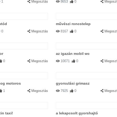
1
Megosztás
8653
0
Megosz
utód
művészi roncstelep
0
Megosztás
8167
0
Megosz
or
az igazán mobil wc
0
Megosztás
10071
0
Megosz
dog motoros
gyorsulási grimasz
1
Megosztás
7925
0
Megosz
in taxi!
a lekapcsolt gyorshajtó