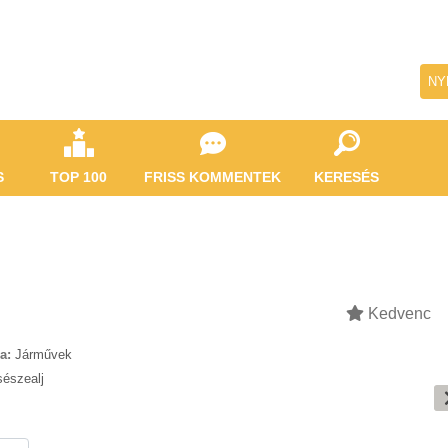
NY
S
TOP 100
FRISS KOMMENTEK
KERESÉS
Kedvenc
a:
Járművek
sészealj