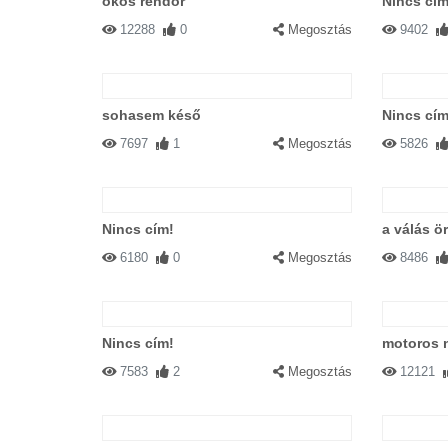
okos rendőr
Nincs cím
12288
0
Megosztás
9402
sohasem késő
Nincs cím
7697
1
Megosztás
5826
Nincs cím!
a válás ö
6180
0
Megosztás
8486
Nincs cím!
motoros 
7583
2
Megosztás
12121