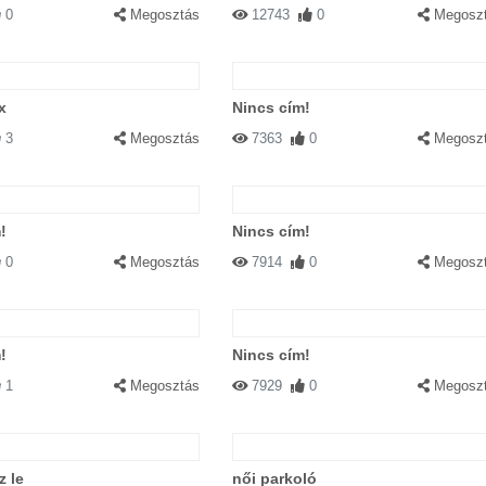
0
Megosztás
12743
0
Megosz
x
Nincs cím!
3
Megosztás
7363
0
Megosz
!
Nincs cím!
0
Megosztás
7914
0
Megosz
!
Nincs cím!
1
Megosztás
7929
0
Megosz
z le
női parkoló