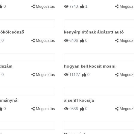
0
Megosztás
7740
1
Megosz
tókölcsönző
kenyérpirítónak álcázott autó
0
Megosztás
6406
0
Megosz
ndszám
hogyan kell kocsit mosni
0
Megosztás
11127
0
Megosz
ormánynál
a seriff kocsija
0
Megosztás
9536
0
Megosz