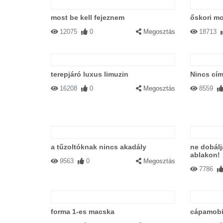
most be kell fejeznem
őskori mo
12075
0
Megosztás
18713
terepjáró luxus limuzin
Nincs cím
16208
0
Megosztás
8559
a tűzoltóknak nincs akadály
ne dobálj
ablakon!
9563
0
Megosztás
7786
forma 1-es macska
cápamobi