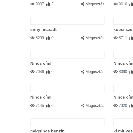
9907
2
Megosztás
9610
ennyi maradt
kocsi sze
8299
0
Megosztás
8711
Nincs cím!
Nincs cím
7046
0
Megosztás
8090
Nincs cím!
Nincs cím
7145
0
Megosztás
7320
mégsincs benzin
ki mit ves