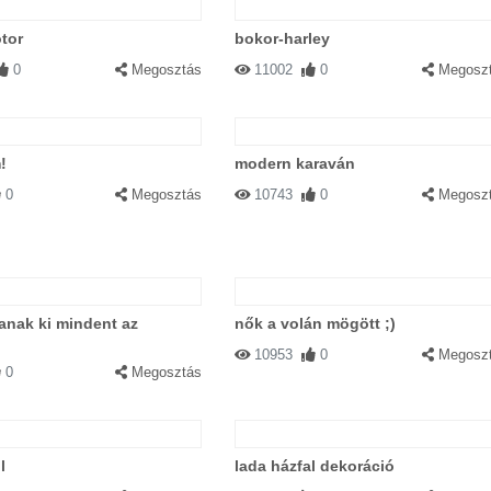
tor
bokor-harley
0
Megosztás
11002
0
Megosz
!
modern karaván
0
Megosztás
10743
0
Megosz
anak ki mindent az
nők a volán mögött ;)
10953
0
Megosz
0
Megosztás
l
lada házfal dekoráció