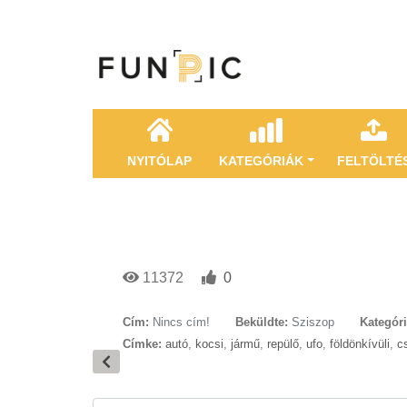
NYITÓLAP
KATEGÓRIÁK
FELTÖLTÉ
11372
0
Cím:
Nincs cím!
Beküldte:
Sziszop
Kategóri
Címke:
autó
,
kocsi
,
jármű
,
repülő
,
ufo
,
földönkívüli
,
c