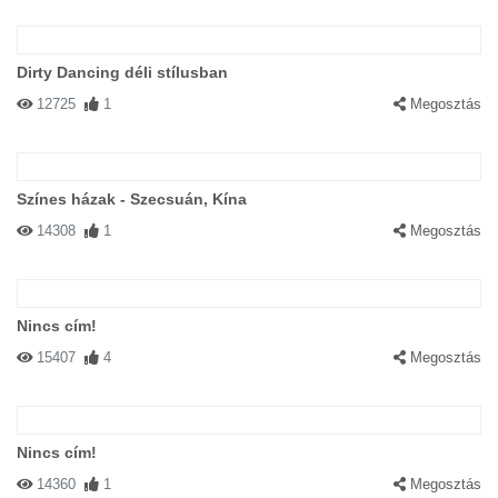
Dirty Dancing déli stílusban
12725
1
Megosztás
Színes házak - Szecsuán, Kína
14308
1
Megosztás
Nincs cím!
15407
4
Megosztás
Nincs cím!
14360
1
Megosztás