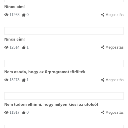
Nincs cím!
11268
0
Megosztás
Nincs cím!
12514
1
Megosztás
Nem csoda, hogy az űrprogramot törölték
13278
1
Megosztás
Nem tudom elhinni, hogy milyen kicsi az utolsó!
11917
0
Megosztás