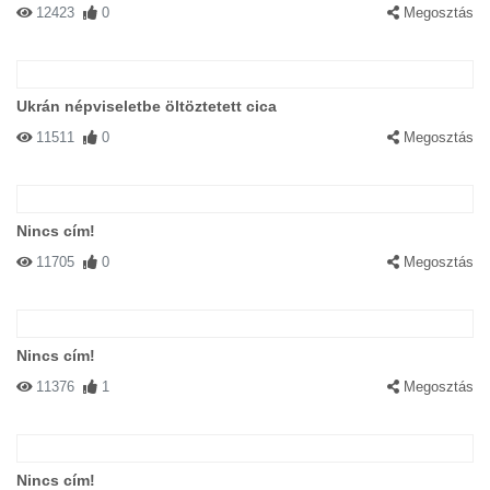
12423
0
Megosztás
Ukrán népviseletbe öltöztetett cica
11511
0
Megosztás
Nincs cím!
11705
0
Megosztás
Nincs cím!
11376
1
Megosztás
Nincs cím!