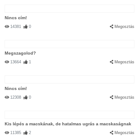
Nincs cím!
14381
0
Megosztás
Megszagolod?
13664
1
Megosztás
Nincs cím!
12308
0
Megosztás
Kis lépés a macskának, de hatalmas ugrás a macskaságnak
11385
2
Megosztás