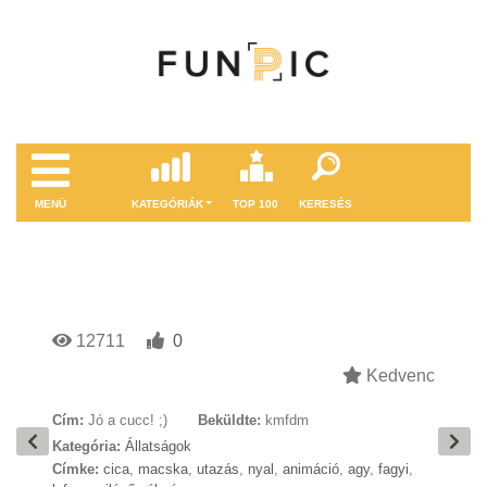
MENÜ
KATEGÓRIÁK
TOP 100
KERESÉS
12711
0
Kedvenc
Cím:
Jó a cucc! ;)
Beküldte:
kmfdm
Kategória:
Állatságok
Címke:
cica
,
macska
,
utazás
,
nyal
,
animáció
,
agy
,
fagyi
,