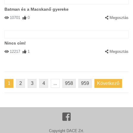
Batman és a Macskanő gyereke
10701
0
Megosztás
Nincs cím!
12217
1
Megosztás
1
2
3
4
...
958
959
Következő
Copyright DACE Zrt.