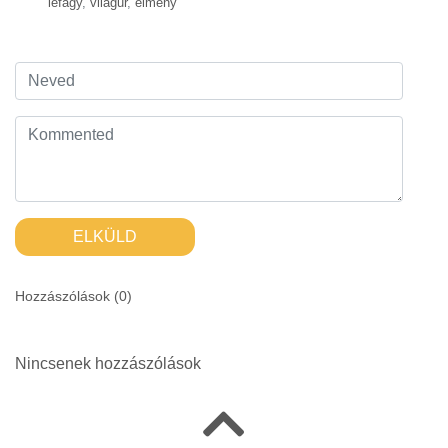
lefagy
,
világűr
,
élmény
ELKÜLD
Hozzászólások (
0
)
Nincsenek hozzászólások