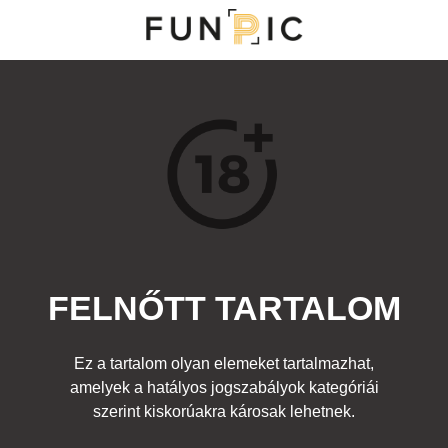
MENÜ
KATEGÓRIÁK
TOP 100
KERESÉS
FELNŐTT TARTALOM
15877
9
Kedvenc
Ez a tartalom olyan elemeket tartalmazhat,
Cím:
amelyek a hatályos jogszabályok kategóriái
Torna
Beküldte:
gadians
Kategória:
szerint kiskorúakra károsak lehetnek.
Sport
,
Felnőtt
Címke:
lány popsi hajlékony