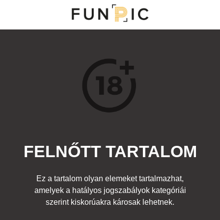
MENÜ
KATEGÓRIÁK
TOP 100
KERESÉS
FELNŐTT TARTALOM
15879
9
Kedvenc
Ez a tartalom olyan elemeket tartalmazhat,
Cím:
amelyek a hatályos jogszabályok kategóriái
Torna
Beküldte:
gadians
Kategória:
szerint kiskorúakra károsak lehetnek.
Sport
,
Felnőtt
Címke:
lány popsi hajlékony