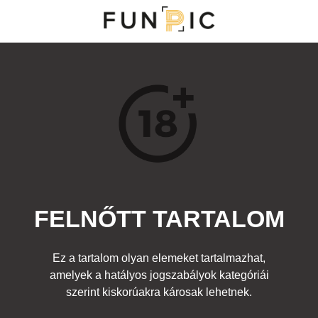
NY
S
TOP 100
FRISS KOMMENTEK
KERESÉS
FELNŐTT TARTALOM
Kedvenc
otivációs plakátok
,
Sport
,
Felnőtt
Címke:
óvszer olimpia színek
Ez a tartalom olyan elemeket tartalmazhat,
amelyek a hatályos jogszabályok kategóriái
szerint kiskorúakra károsak lehetnek.