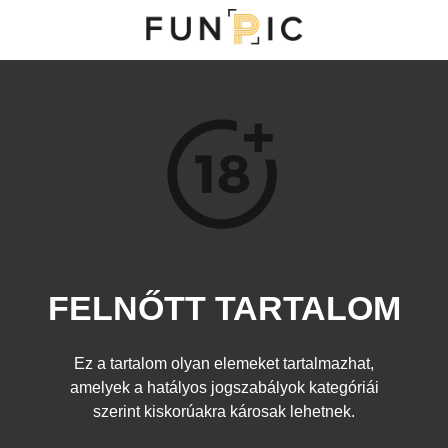
MENÜ
KATEGÓRIÁK
TOP 100
KERESÉS
FELNŐTT TARTALOM
12153
6
Kedvenc
Ez a tartalom olyan elemeket tartalmazhat,
Cím:
amelyek a hatályos jogszabályok kategóriái
Kezdjük akkor!
Beküldte:
diana
Kategória:
szerint kiskorúakra károsak lehetnek.
Egyéb rajz
,
Felnőtt
Címke:
orr ujj ágy szex