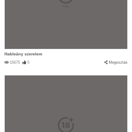
Hableány szerelem
15675
5
Megosztás