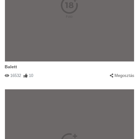
Balett
16532
10
Megosztás