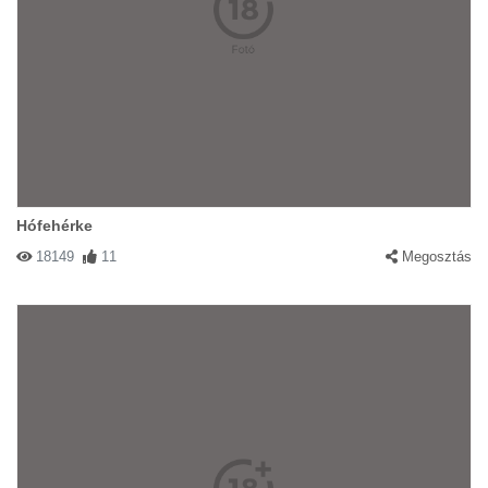
Hófehérke
18149
11
Megosztás