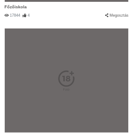
Főzőiskola
17844
4
Megosztás