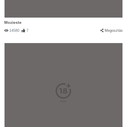
Mozieste
14580
7
Megosztás