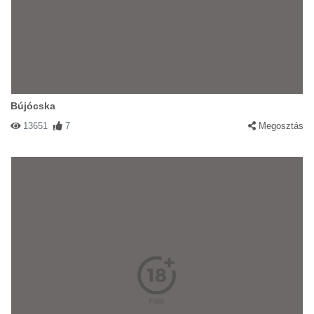
Bújócska
13651
7
Megosztás