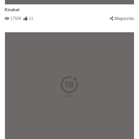
Kirakat
17589
11
Megosztás