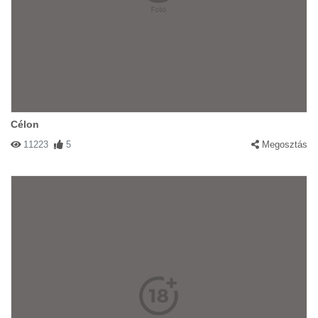
Célon
11223
5
Megosztás