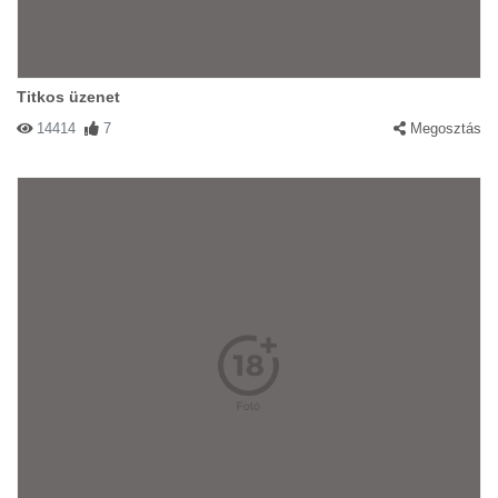
Titkos üzenet
14414
7
Megosztás