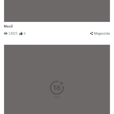
Mező
13023
6
Megosztás