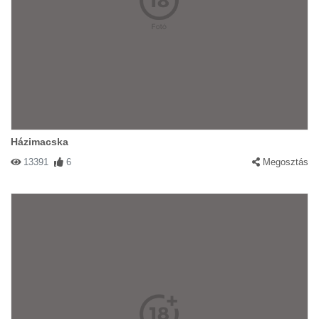
Házimacska
13391
6
Megosztás