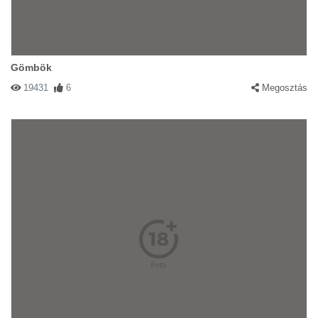
Gömbök
19431
6
Megosztás