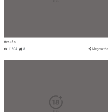
Arckép
11804
8
Megosztás