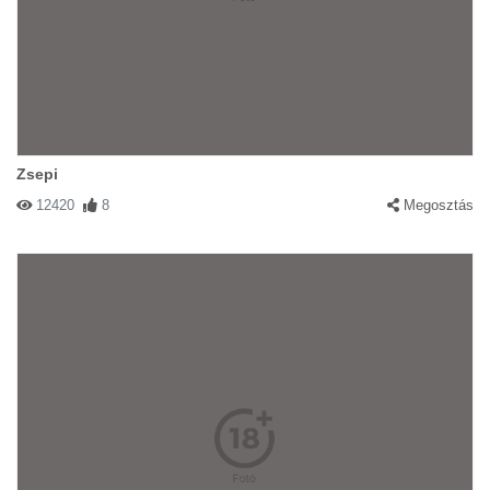
Zsepi
12420
8
Megosztás