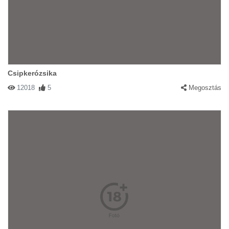
Csipkerózsika
12018
5
Megosztás