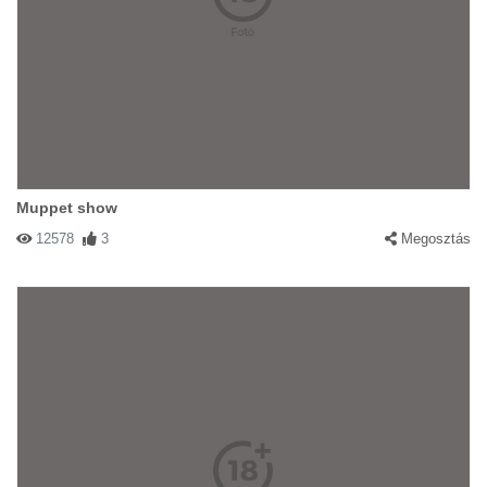
Muppet show
12578
3
Megosztás