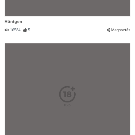
Röntgen
16584
5
Megosztás