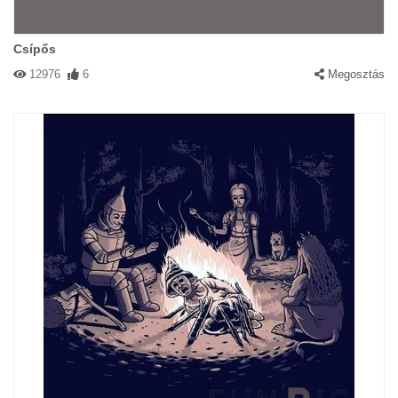
Csípős
12976
6
Megosztás