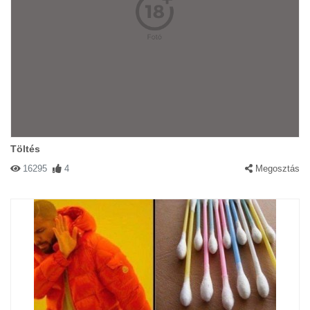
Töltés
16295
4
Megosztás