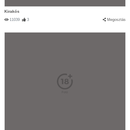
Kirakós
11039
3
Megosztás