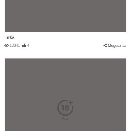
Firka
13841
4
Megosztás