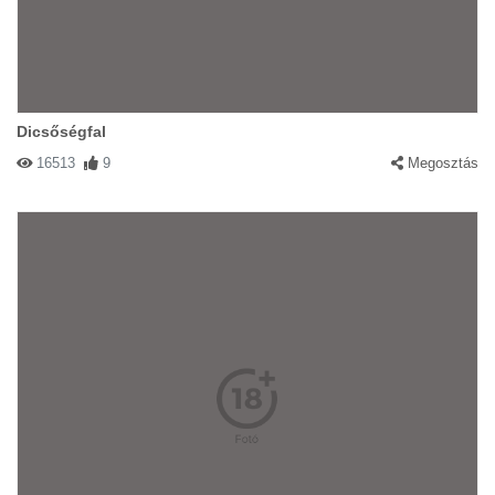
Dicsőségfal
16513
9
Megosztás