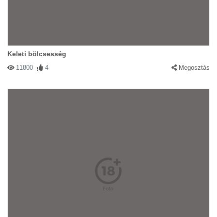
Keleti bölcsesség
11800
4
Megosztás