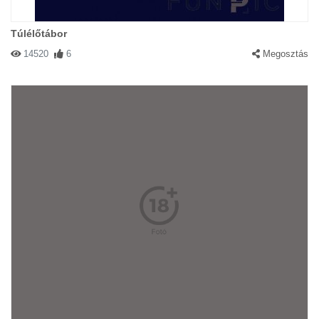
Túlélőtábor
14520
6
Megosztás