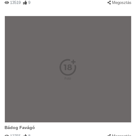
13519
9
Megosztás
Bádog Favágó