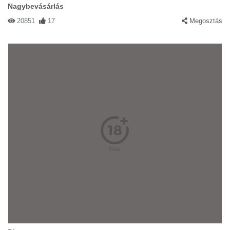
Nagybevásárlás
20851
17
Megosztás