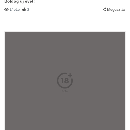
Boldog új évet!
14515
3
Megosztás