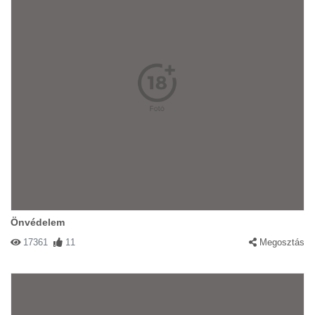
Önvédelem
17361
11
Megosztás