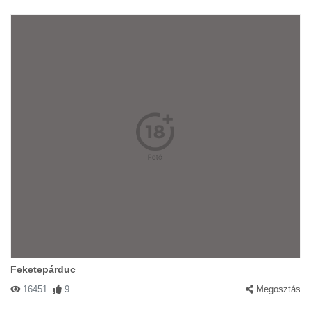
Feketepárduc
16451
9
Megosztás