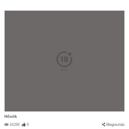
Hősök
16288
9
Megosztás