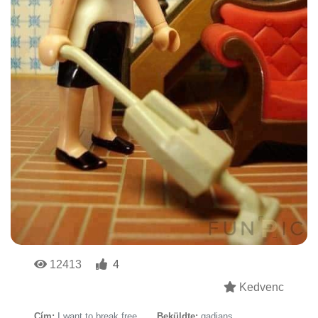
12413
4
Kedvenc
Cím:
I want to break free
Beküldte:
gadians