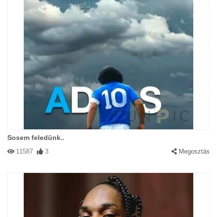
Sosem feledünk..
11587
3
Megosztás