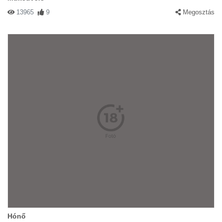
13965
9
Megosztás
Hónő