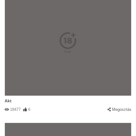
Akt
18477
6
Megosztás