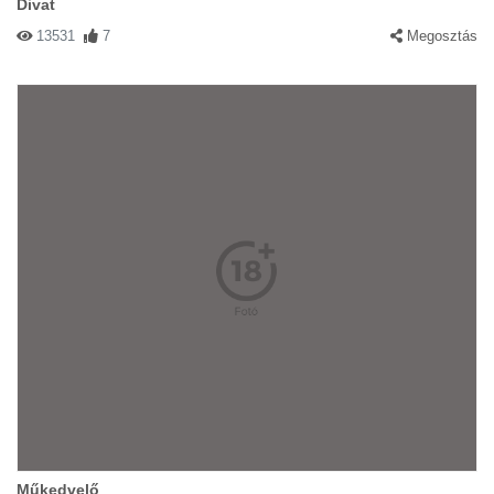
Divat
13531
7
Megosztás
Műkedvelő