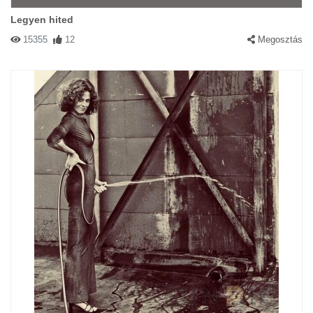
Legyen hited
15355
12
Megosztás