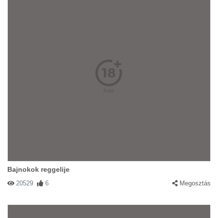
Bajnokok reggelije
20529
6
Megosztás