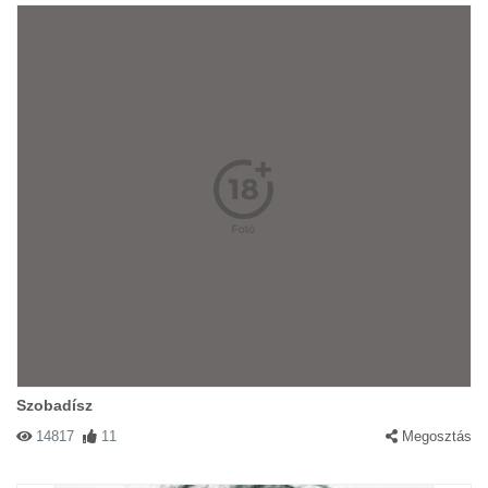
Szobadísz
14817
11
Megosztás