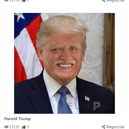
12755
8
Megosztás
Harold Trump
13115
3
Megosztás