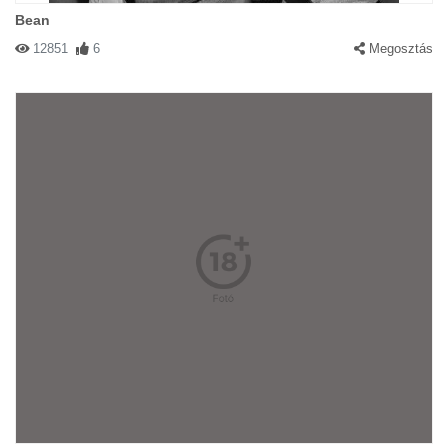
Bean
12851
6
Megosztás