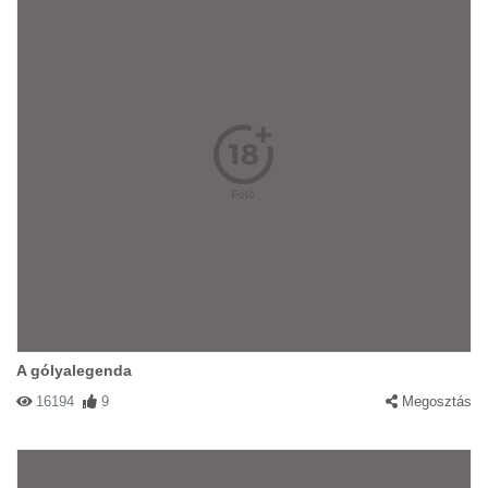
A gólyalegenda
16194
9
Megosztás