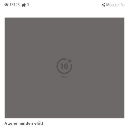
13123
9
Megosztás
A zene minden előtt