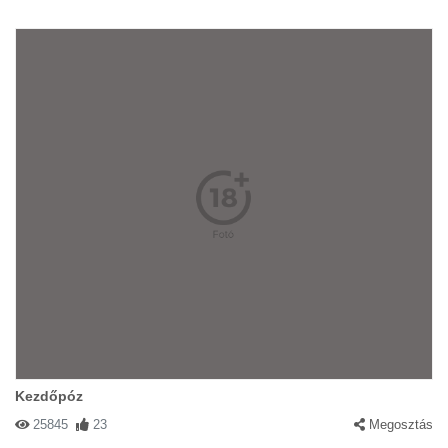
Kezdőpóz
25845
23
Megosztás