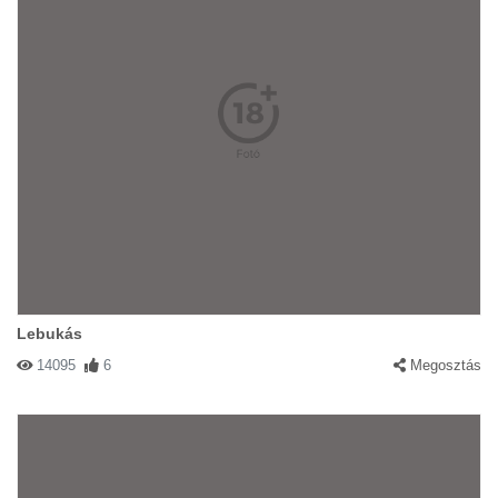
Lebukás
14095
6
Megosztás