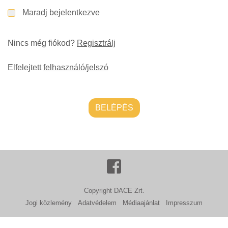
Maradj bejelentkezve
Nincs még fiókod?
Regisztrálj
Elfelejtett
felhasználó/jelszó
BELÉPÉS
Copyright DACE Zrt.
Jogi közlemény
Adatvédelem
Médiaajánlat
Impresszum