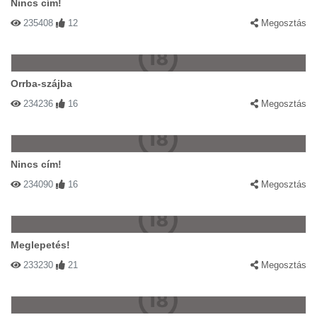
Nincs cím!
235408
12
Megosztás
Orrba-szájba
234236
16
Megosztás
Nincs cím!
234090
16
Megosztás
Meglepetés!
233230
21
Megosztás