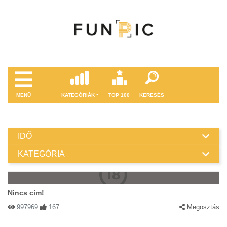
MENÜ
KATEGÓRIÁK
TOP 100
KERESÉS
IDŐ
KATEGÓRIA
Nincs cím!
997969
167
Megosztás