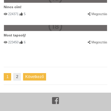
Nincs cím!
224371
5
Megosztás
Most tapsolj!
223450
6
Megosztás
1
2
Következő