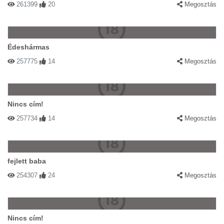
261399
20
Megosztás
Édeshármas
257775
14
Megosztás
Nincs cím!
257734
14
Megosztás
fejlett baba
254307
24
Megosztás
Nincs cím!