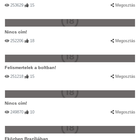
253629
15
Megosztás
Nincs cím!
252206
18
Megosztás
Felismertelek a boltban!
251218
15
Megosztás
Nincs cím!
249870
10
Megosztás
Eközben Brazíliában