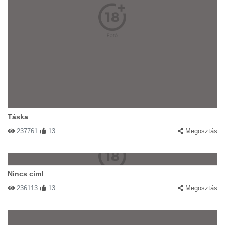
Táska
237761
13
Megosztás
Nincs cím!
236113
13
Megosztás