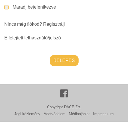
Maradj bejelentkezve
Nincs még fiókod?
Regisztrálj
Elfelejtett
felhasználó/jelszó
BELÉPÉS
Copyright DACE Zrt.
Jogi közlemény
Adatvédelem
Médiaajánlat
Impresszum