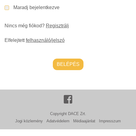
Maradj bejelentkezve
Nincs még fiókod?
Regisztrálj
Elfelejtett
felhasználó/jelszó
BELÉPÉS
Copyright DACE Zrt.
Jogi közlemény
Adatvédelem
Médiaajánlat
Impresszum