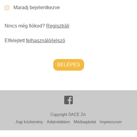
Maradj bejelentkezve
Nincs még fiókod?
Regisztrálj
Elfelejtett
felhasználó/jelszó
BELÉPÉS
Copyright DACE Zrt.
Jogi közlemény
Adatvédelem
Médiaajánlat
Impresszum