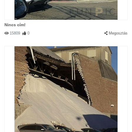
Nincs cím!
15809
0
Megosztás