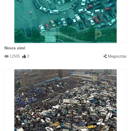
Nincs cím!
12505
0
Megosztás