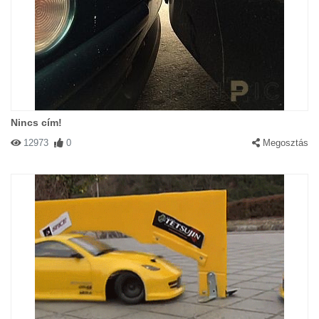
Nincs cím!
12973
0
Megosztás