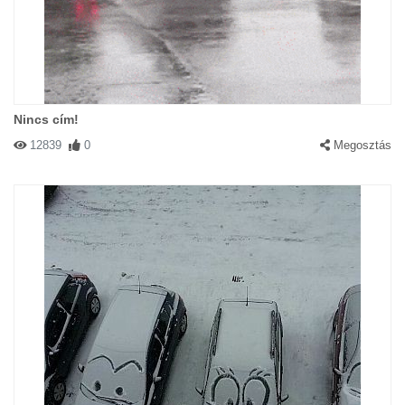
Nincs cím!
12839
0
Megosztás