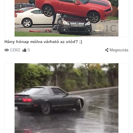
Hány hónap múlva várható az utód? ;)
13302
0
Megosztás