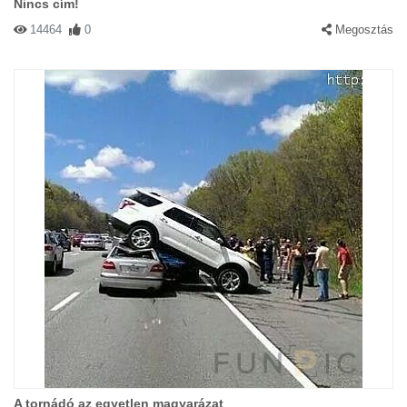
Nincs cím!
14464
0
Megosztás
A tornádó az egyetlen magyarázat