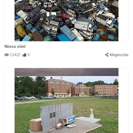
Nincs cím!
11422
0
Megosztás