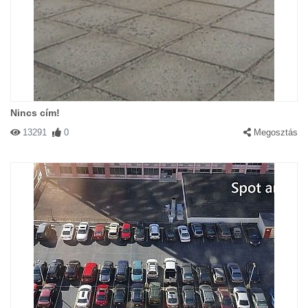
Nincs cím!
13291
0
Megosztás