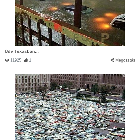
Üdv Texasban...
11925
1
Megosztás