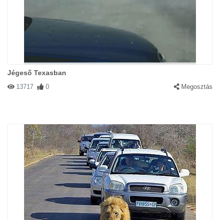
Jégeső Texasban
13717
0
Megosztás