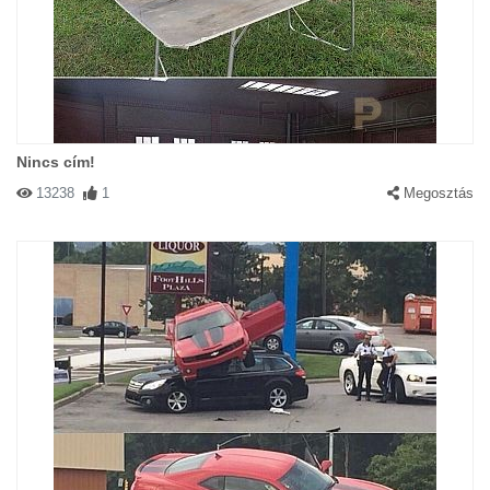
Nincs cím!
13238
1
Megosztás