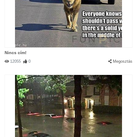
Nincs cím!
12055
0
Megosztás