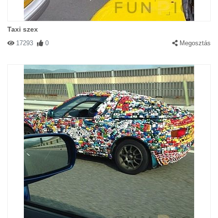
Taxi szex
17293
0
Megosztás