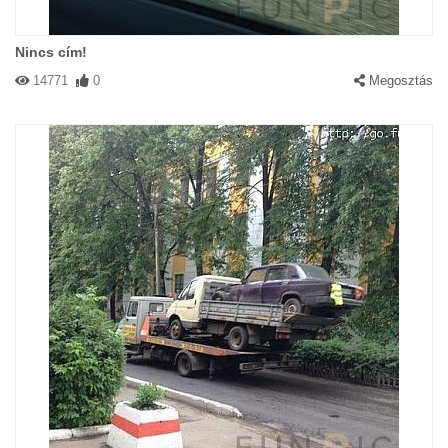
Nincs cím!
14771
0
Megosztás