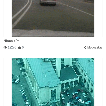
Nincs cím!
12276
0
Megosztás