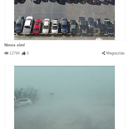
Nincs cím!
12794
0
Megosztás