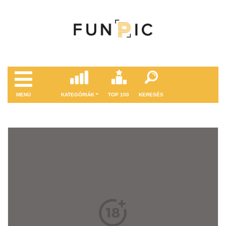
MENÜ
KATEGÓRIÁK
TOP 100
KERESÉS