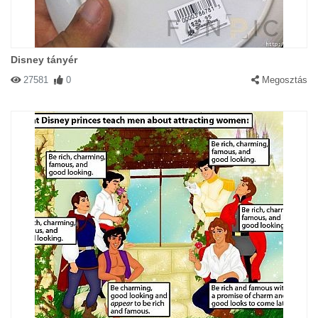
Disney tányér
27581
0
Megosztás