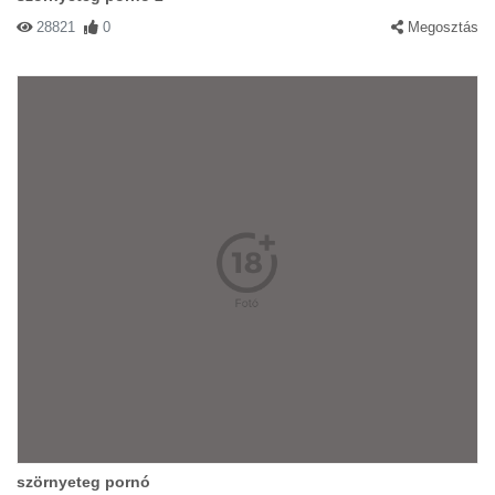
28821
0
Megosztás
szörnyeteg pornó