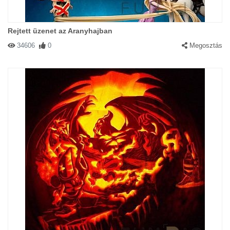
Rejtett üzenet az Aranyhajban
34606
0
Megosztás