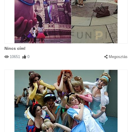
Nincs cím!
10651
0
Megosztás