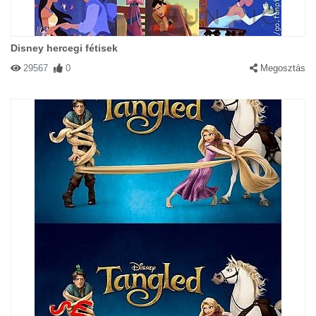
Disney hercegi fétisek
29567
0
Megosztás