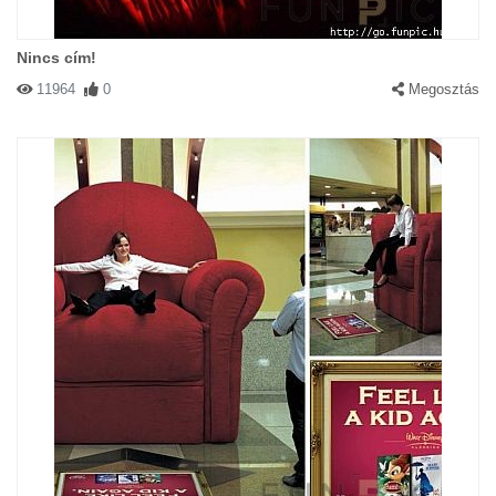
Nincs cím!
11964
0
Megosztás