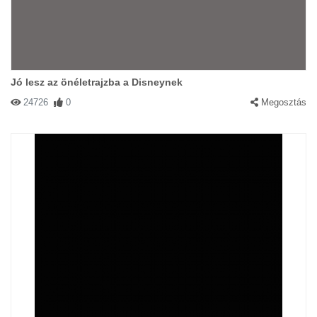
Jó lesz az önéletrajzba a Disneynek
24726
0
Megosztás