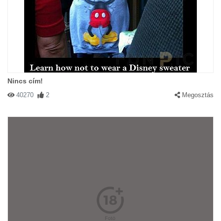
Nincs cím!
40270
2
Megosztás