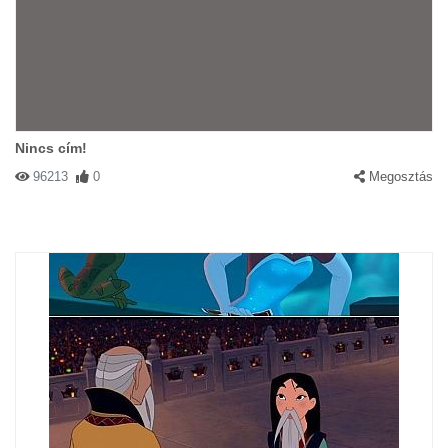
Nincs cím!
96213
0
Megosztás