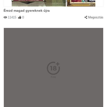
Érezd magad gyereknek újra
11415
0
Megosztás