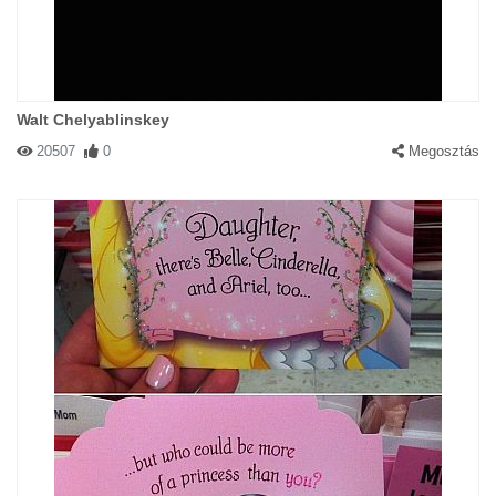
Walt Chelyablinskey
20507
0
Megosztás