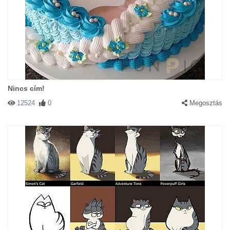
Nincs cím!
12524
0
Megosztás