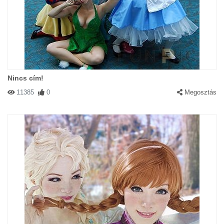
Nincs cím!
11385
0
Megosztás