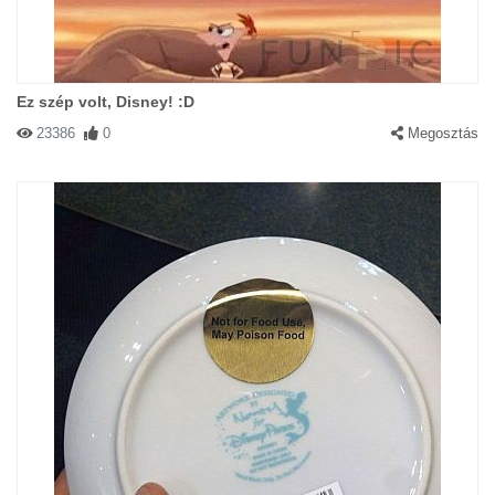
Ez szép volt, Disney! :D
23386
0
Megosztás