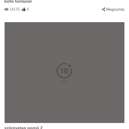
belle fantáziál
14175
0
Megosztás
szörnyeteg pornó 2