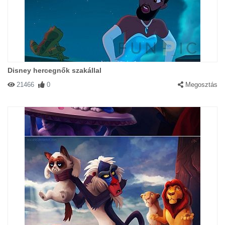
Disney hercegnők szakállal
21466
0
Megosztás