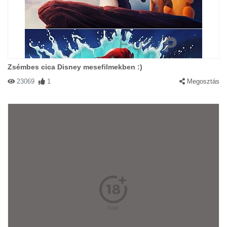
Zsémbes cica Disney mesefilmekben :)
23069
1
Megosztás