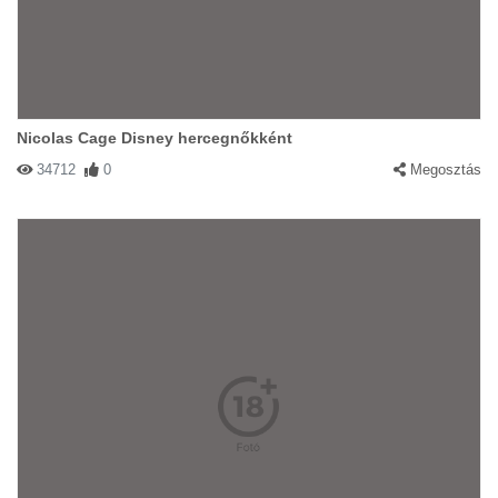
Nicolas Cage Disney hercegnőkként
34712
0
Megosztás