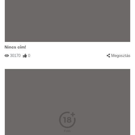
Nincs cím!
30170
0
Megosztás