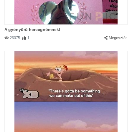
A gyönyörű hercegnőmnek!
26075
1
Megosztás