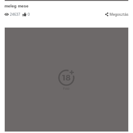
meleg mese
24637
0
Megosztás