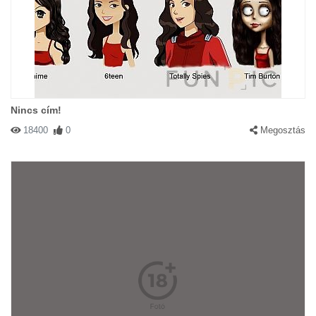
Nincs cím!
18400
0
Megosztás