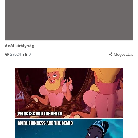
Anál királyság
27524
0
Megosztás