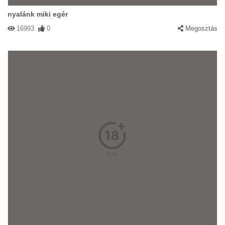
nyalánk miki egér
16993
0
Megosztás