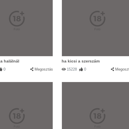
a halálnál
ha kicsi a szerszám
0
Megosztás
15228
0
Megosz