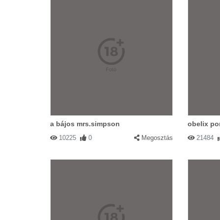
a bájos mrs.simpson
obelix po
10225
0
Megosztás
21484