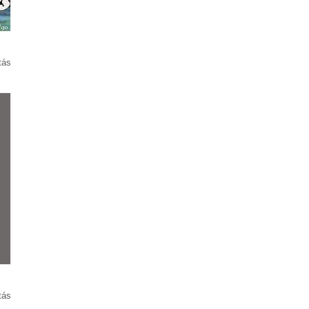
tás
tás