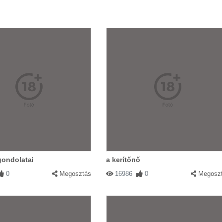
 gondolatai
a kerítőnő
0
Megosztás
16986
0
Megosz