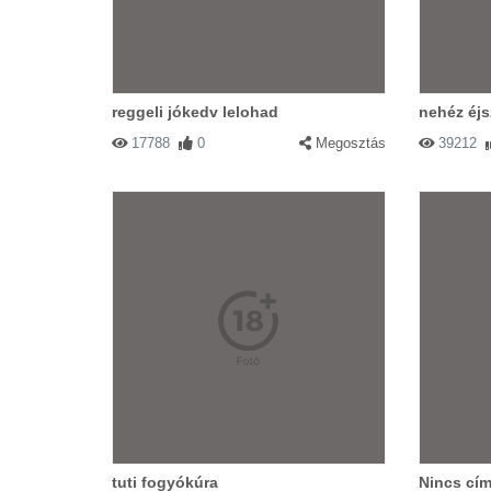
reggeli jókedv lelohad
nehéz éj
17788
0
Megosztás
39212
tuti fogyókúra
Nincs cím