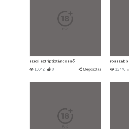
szexi sztriptíztáncosnő
rosszabb 
13342
0
Megosztás
12776