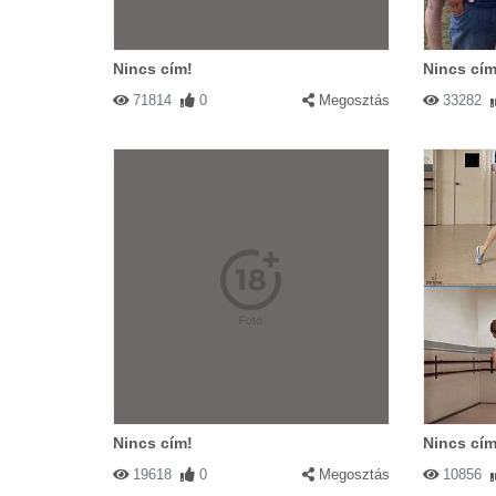
Nincs cím!
Nincs cím
71814
0
Megosztás
33282
Nincs cím!
Nincs cím
19618
0
Megosztás
10856