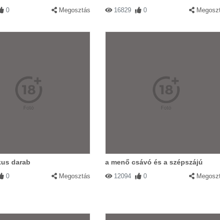
0
Megosztás
16829
0
Megosz
kus darab
a menő csávó és a szépszájú
0
Megosztás
12094
0
Megosz