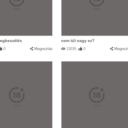
megbeszélés
nem túl nagy ez?
0
Megosztás
13035
0
Megosz