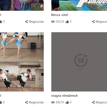
!
Nincs cím!
0
Megosztás
29119
0
Megosz
!
viagra rémálmok
0
Megosztás
30679
0
Megosz