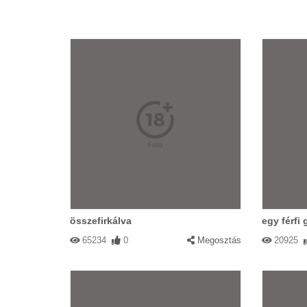
összefirkálva
egy férfi
65234
0
Megosztás
20925