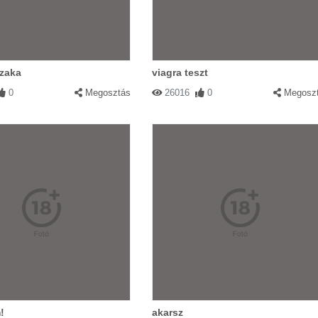
szaka
viagra teszt
0
Megosztás
26016
0
Megosz
!
akarsz