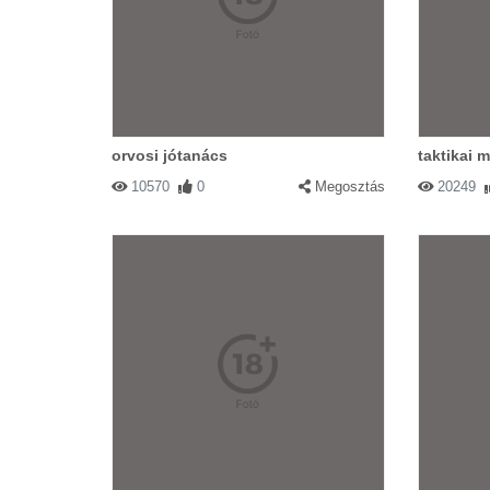
orvosi jótanács
taktikai 
10570
0
Megosztás
20249