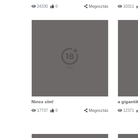
24330
0
Megosztás
10311
Nincs cím!
a giganti
17737
0
Megosztás
12371