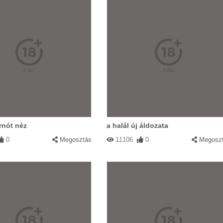
rnót néz
a halál új áldozata
0
Megosztás
11106
0
Megosz