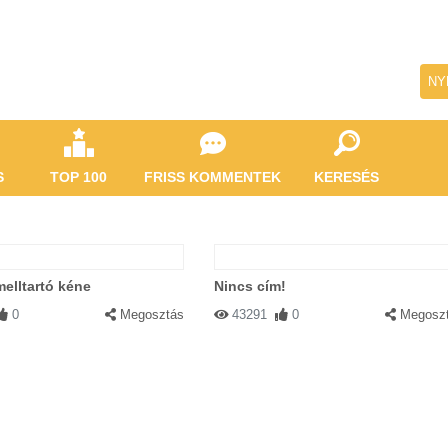
NY
S
TOP 100
FRISS KOMMENTEK
KERESÉS
melltartó kéne
Nincs cím!
0
Megosztás
43291
0
Megosz