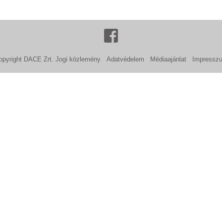
opyright DACE Zrt.
Jogi közlemény
Adatvédelem
Médiaajánlat
Impressz