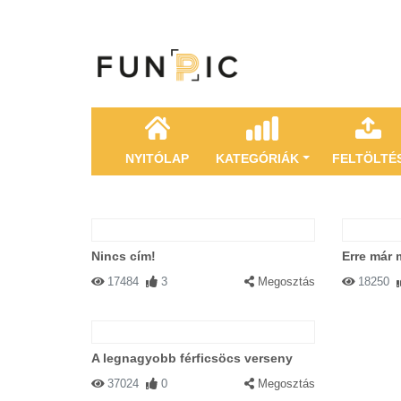
NYITÓLAP
KATEGÓRIÁK
FELTÖLTÉ
Nincs cím!
Erre már 
17484
3
Megosztás
18250
A legnagyobb férficsöcs verseny
37024
0
Megosztás