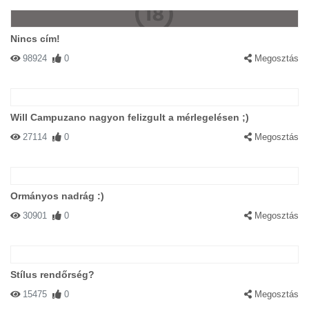
Nincs cím!
98924
0
Megosztás
Will Campuzano nagyon felizgult a mérlegelésen ;)
27114
0
Megosztás
Ormányos nadrág :)
30901
0
Megosztás
Stílus rendőrség?
15475
0
Megosztás