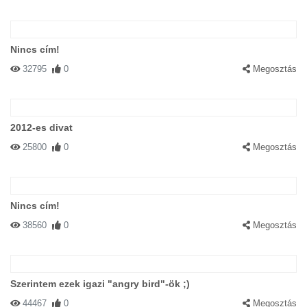
Nincs cím!
32795
0
Megosztás
2012-es divat
25800
0
Megosztás
Nincs cím!
38560
0
Megosztás
Szerintem ezek igazi "angry bird"-ök ;)
44467
0
Megosztás