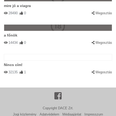
mire jó a viagra
28490
0
Megosztás
a főnök
14434
0
Megosztás
Nincs cím!
32135
1
Megosztás
Copyright DACE Zrt.
Jogi közlemény
Adatvédelem
Médiaajánlat
Impresszum