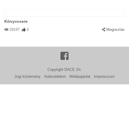
Könyvcsere
29197
0
Megosztás
Copyright DACE Zrt.
Jogi közlemény
Adatvédelem
Médiaajánlat
Impresszum