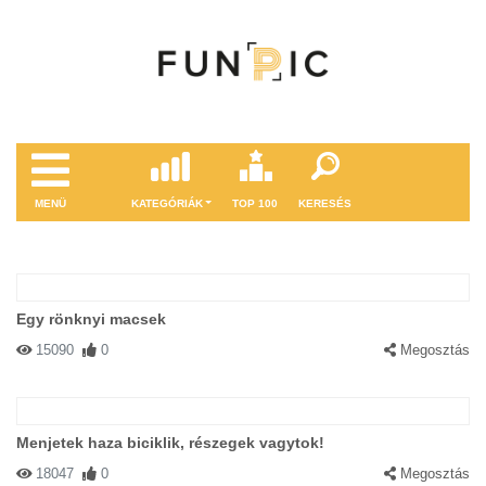
MENÜ
KATEGÓRIÁK
TOP 100
KERESÉS
Egy rönknyi macsek
15090
0
Megosztás
Menjetek haza biciklik, részegek vagytok!
18047
0
Megosztás