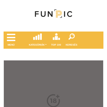
MENÜ
KATEGÓRIÁK
TOP 100
KERESÉS