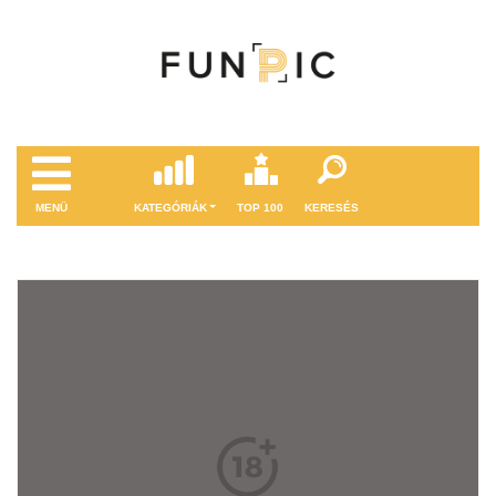
MENÜ
KATEGÓRIÁK
TOP 100
KERESÉS