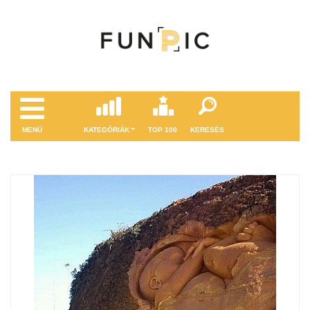
MENÜ
KATEGÓRIÁK
TOP 100
KERESÉS