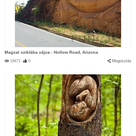
Magzat sziklába vájva - Hollow Road, Arizona
19471
0
Megosztás