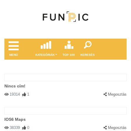
MENÜ
KATEGÓRIÁK
TOP 100
KERESÉS
Nincs cím!
19314
1
Megosztás
IOS6 Maps
38339
0
Megosztás