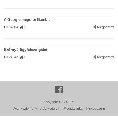
A Google megölte Bambit
34884
0
Megosztás
Szörnyű ügyfélszolgálat
24242
0
Megosztás
Copyright DACE Zrt.
Jogi közlemény
Adatvédelem
Médiaajánlat
Impresszum