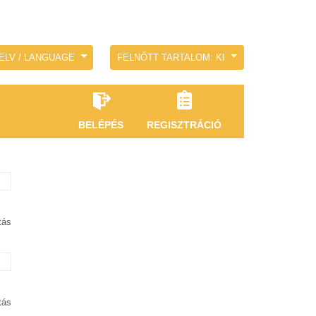
ELV / LANGUAGE
FELNŐTT TARTALOM: KI
BELÉPÉS
REGISZTRÁCIÓ
tás
tás