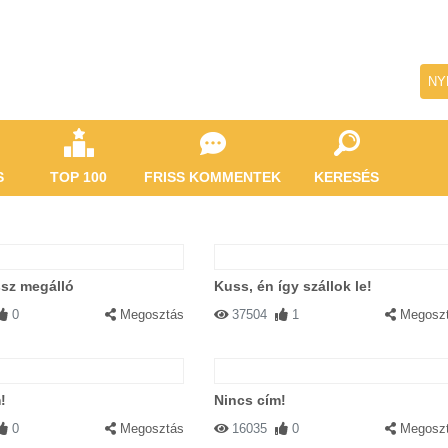
NY
S
TOP 100
FRISS KOMMENTEK
KERESÉS
ssz megálló
Kuss, én így szállok le!
0
Megosztás
37504
1
Megosz
!
Nincs cím!
0
Megosztás
16035
0
Megosz