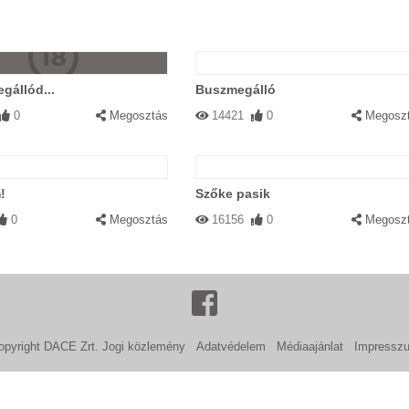
egállód...
Buszmegálló
0
Megosztás
14421
0
Megosz
!
Szőke pasik
0
Megosztás
16156
0
Megosz
opyright DACE Zrt.
Jogi közlemény
Adatvédelem
Médiaajánlat
Impressz