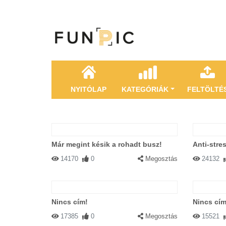
NYITÓLAP
KATEGÓRIÁK
FELTÖLTÉ
Már megint késik a rohadt busz!
Anti-stre
14170
0
Megosztás
24132
Nincs cím!
Nincs cím
17385
0
Megosztás
15521