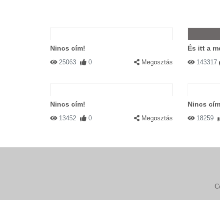
Nincs cím!
És itt a m
25063
0
Megosztás
143317
Nincs cím!
Nincs cím
13452
0
Megosztás
18259
C