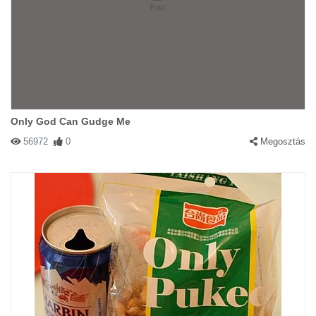
Only God Can Gudge Me
56972
0
Megosztás