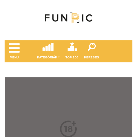
MENÜ
KATEGÓRIÁK
TOP 100
KERESÉS