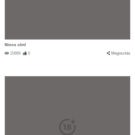
Nincs cím!
15889
0
Megosztás