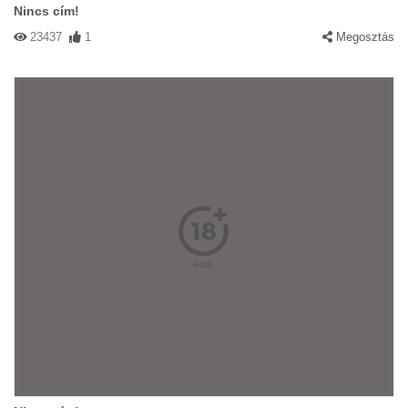
Nincs cím!
23437
1
Megosztás