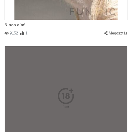
Nincs cím!
9152
1
Megosztás