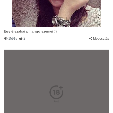
Egy éjszakai pillangó szemei ;)
15915
2
Megosztás