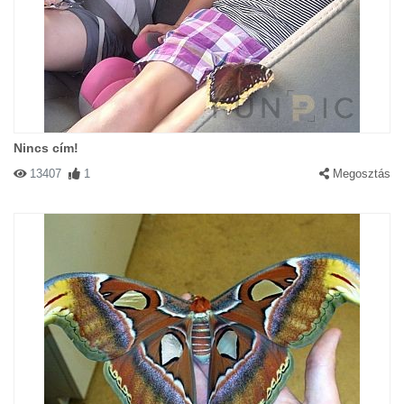
Nincs cím!
13407
1
Megosztás