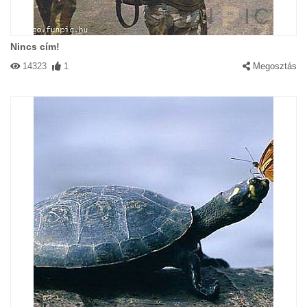
Nincs cím!
14323
1
Megosztás