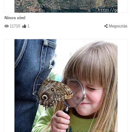
Nincs cím!
11710
1
Megosztás