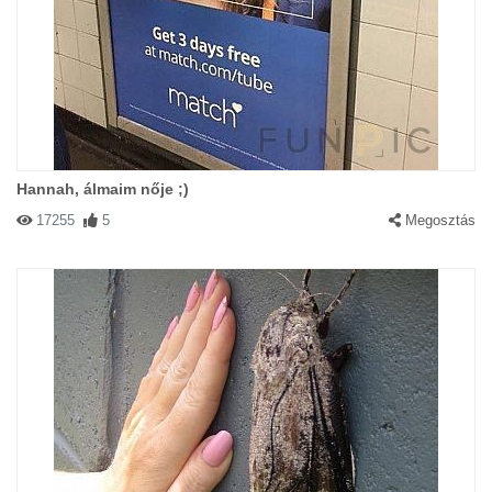
Hannah, álmaim nője ;)
17255
5
Megosztás