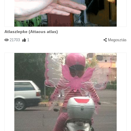
Atlaszlepke (Attacus atlas)
21703
1
Megosztás