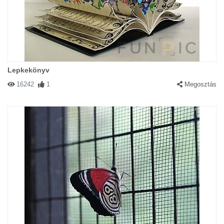
Lepkekönyv
16242
1
Megosztás