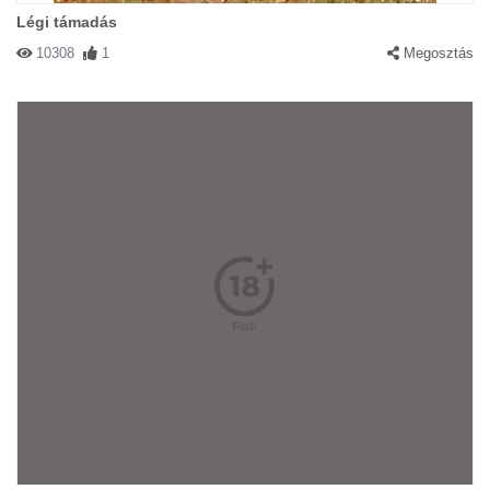
Légi támadás
10308
1
Megosztás