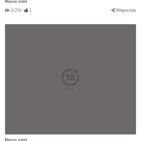
Nincs cím!
21254
1
Megosztás
Nincs cím!