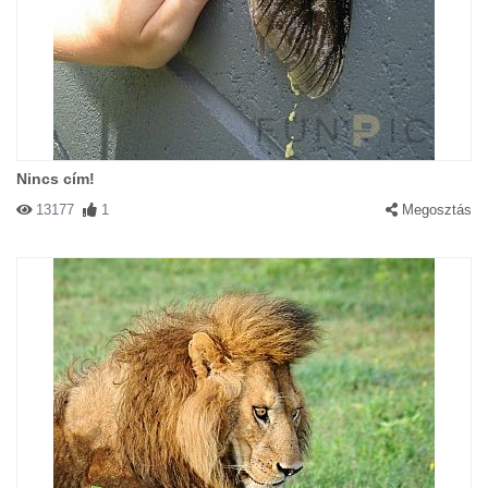
Nincs cím!
13177
1
Megosztás