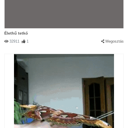
Élethű tetkó
32911
1
Megosztás