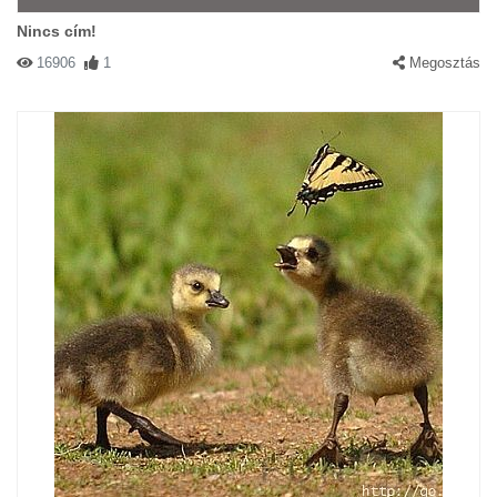
Nincs cím!
16906
1
Megosztás