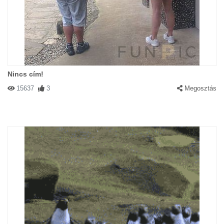
Nincs cím!
15637
3
Megosztás