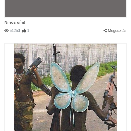
Nincs cím!
51253
1
Megosztás