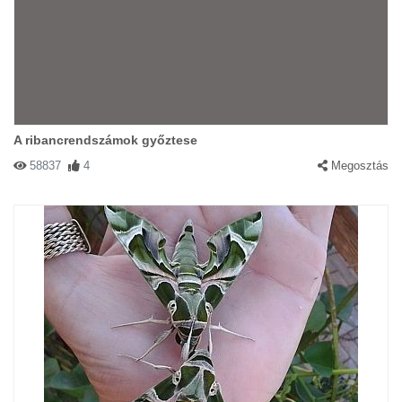
A ribancrendszámok győztese
58837
4
Megosztás