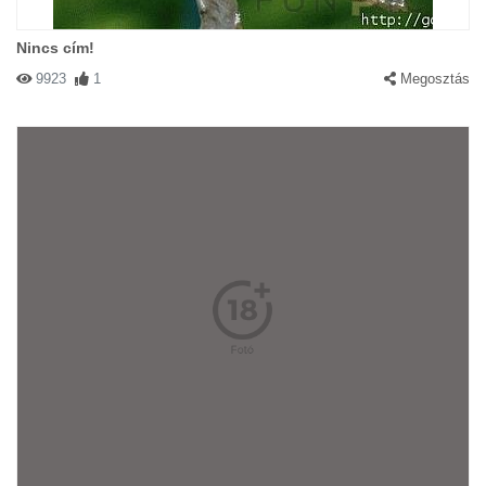
Nincs cím!
9923
1
Megosztás