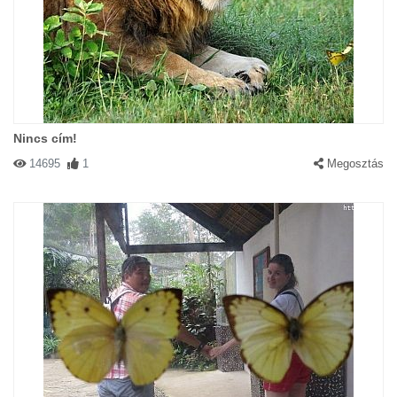
Nincs cím!
14695
1
Megosztás