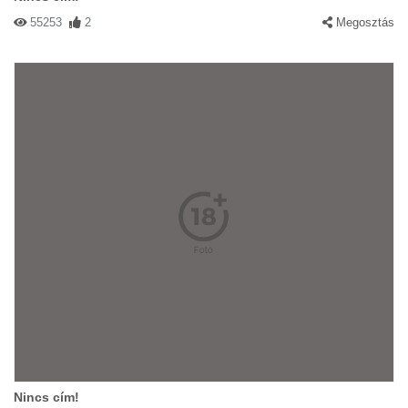
55253
2
Megosztás
Nincs cím!