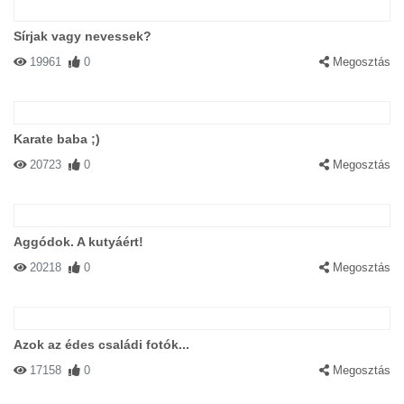
Sírjak vagy nevessek?
19961
0
Megosztás
Karate baba ;)
20723
0
Megosztás
Aggódok. A kutyáért!
20218
0
Megosztás
Azok az édes családi fotók...
17158
0
Megosztás