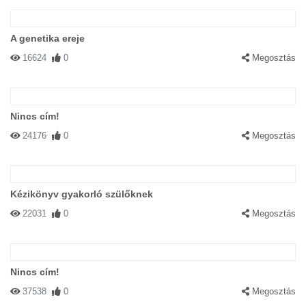
A genetika ereje
16624
0
Megosztás
Nincs cím!
24176
0
Megosztás
Kézikönyv gyakorló szülőknek
22031
0
Megosztás
Nincs cím!
37538
0
Megosztás