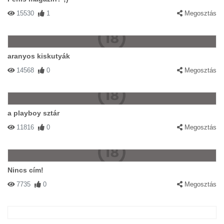
15530
1
Megosztás
aranyos kiskutyák
14568
0
Megosztás
a playboy sztár
11816
0
Megosztás
Nincs cím!
7735
0
Megosztás