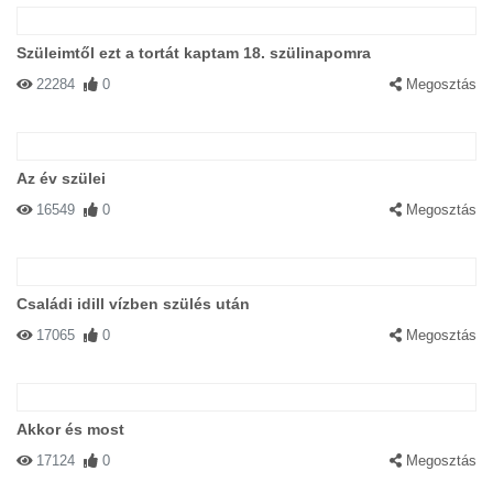
Szüleimtől ezt a tortát kaptam 18. szülinapomra
22284
0
Megosztás
Az év szülei
16549
0
Megosztás
Családi idill vízben szülés után
17065
0
Megosztás
Akkor és most
17124
0
Megosztás