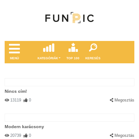
MENÜ
KATEGÓRIÁK
TOP 100
KERESÉS
Nincs cím!
13119
0
Megosztás
Modern karácsony
20739
0
Megosztás