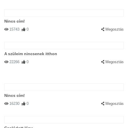
Nincs cím!
15743
0
Megosztás
A szüleim nincsenek itthon
22266
0
Megosztás
Nincs cím!
16230
0
Megosztás