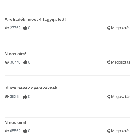
A rohadék, most 4 fagyija lett!
27762
0
Megosztás
Nincs cím!
30776
0
Megosztás
Idióta nevek gyerekeknek
39318
0
Megosztás
Nincs cím!
65562
0
Megosztás