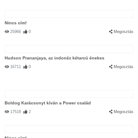
Nincs cím!
25966
0
Megosztás
Hudson Prananjaya, az indonéz kétarcú énekes
16711
0
Megosztás
Boldog Karácsonyt kíván a Power család
17518
2
Megosztás