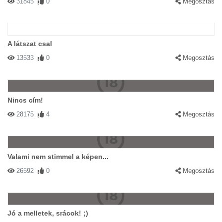
31845
0
Megosztás
A látszat csal
13533
0
Megosztás
Nincs cím!
28175
4
Megosztás
Valami nem stimmel a képen...
26592
0
Megosztás
Jó a melletek, srácok! ;)