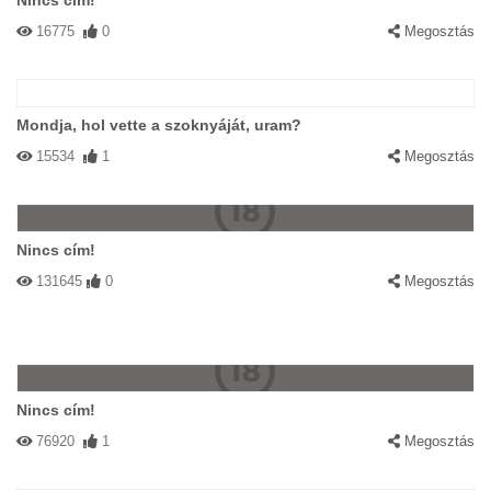
Nincs cím!
16775
0
Megosztás
Mondja, hol vette a szoknyáját, uram?
15534
1
Megosztás
Nincs cím!
131645
0
Megosztás
Nincs cím!
76920
1
Megosztás