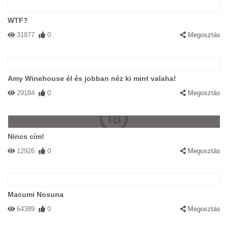
WTF?
31877
0
Megosztás
Amy Winehouse él és jobban néz ki mint valaha!
29184
0
Megosztás
Nincs cím!
12926
0
Megosztás
Macumi Nosuna
64389
0
Megosztás