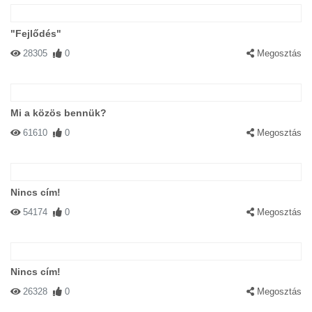
"Fejlődés"
28305
0
Megosztás
Mi a közös bennük?
61610
0
Megosztás
Nincs cím!
54174
0
Megosztás
Nincs cím!
26328
0
Megosztás