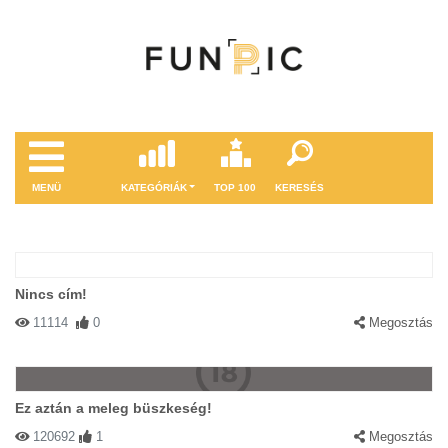
MENÜ
KATEGÓRIÁK
TOP 100
KERESÉS
Nincs cím!
11114
0
Megosztás
Ez aztán a meleg büszkeség!
120692
1
Megosztás