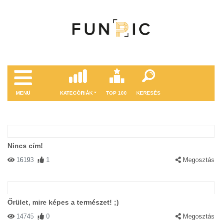
MENÜ
KATEGÓRIÁK
TOP 100
KERESÉS
Nincs cím!
16193
1
Megosztás
Őrület, mire képes a természet! ;)
14745
0
Megosztás