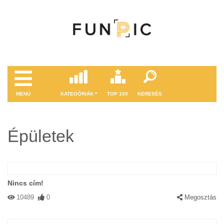
MENÜ
KATEGÓRIÁK
TOP 100
KERESÉS
Épületek
Nincs cím!
10489
0
Megosztás