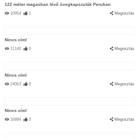
122 méter magasban lévő üvegkapszulák Peruban
10954
1
Megosztás
Nincs cím!
11140
0
Megosztás
Nincs cím!
24063
0
Megosztás
Nincs cím!
16884
0
Megosztás