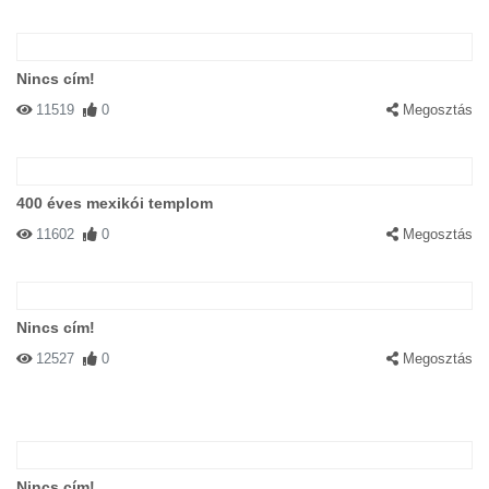
Nincs cím!
11519
0
Megosztás
400 éves mexikói templom
11602
0
Megosztás
Nincs cím!
12527
0
Megosztás
Nincs cím!