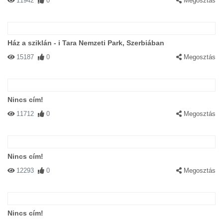
11942
0
Megosztás
Ház a sziklán - i Tara Nemzeti Park, Szerbiában
15187
0
Megosztás
Nincs cím!
11712
0
Megosztás
Nincs cím!
12293
0
Megosztás
Nincs cím!